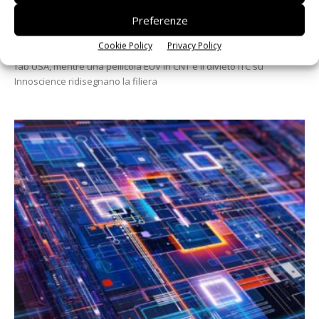
brevetti GaN nei...
Preferenze
8 Luglio 2026
Cookie Policy
Privacy Policy
Un rapporto McKinsey-SEMI stima 157.000 lavoratori mancanti nei
fab USA, mentre una pellicola EUV in CNT e il divieto ITC su
Innoscience ridisegnano la filiera