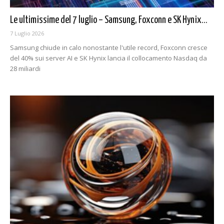
Le ultimissime del 7 luglio – Samsung, Foxconn e SK Hynix...
7 Luglio 2026
Samsung chiude in calo nonostante l'utile record, Foxconn cresce
del 40% sui server AI e SK Hynix lancia il collocamento Nasdaq da
28 miliardi