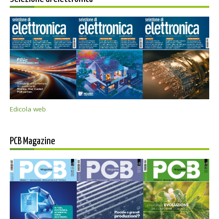
Edicola web
PCB Magazine