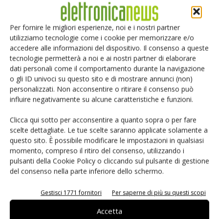
Il sell-off dei semiconduttori brucia 1.300 miliardi di dollari tra dubbi
sulla spesa AI, mentre SK Hynix fissa oggi il prezzo del
Per fornire le migliori esperienze, noi e i nostri partner
collocamento Nasdaq da 28 miliardi
utilizziamo tecnologie come i cookie per memorizzare e/o
accedere alle informazioni del dispositivo. Il consenso a queste
tecnologie permetterà a noi e ai nostri partner di elaborare
dati personali come il comportamento durante la navigazione
o gli ID univoci su questo sito e di mostrare annunci (non)
personalizzati. Non acconsentire o ritirare il consenso può
influire negativamente su alcune caratteristiche e funzioni.
Clicca qui sotto per acconsentire a quanto sopra o per fare
scelte dettagliate. Le tue scelte saranno applicate solamente a
questo sito. È possibile modificare le impostazioni in qualsiasi
momento, compreso il ritiro del consenso, utilizzando i
pulsanti della Cookie Policy o cliccando sul pulsante di gestione
del consenso nella parte inferiore dello schermo.
Gestisci 1771 fornitori
Per saperne di più su questi scopi
Accetta
Le ultimissime dell’8 luglio – Manodopera, litografia e