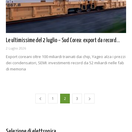
Le ultimissime del 2 luglio – Sud Corea: export da record...
2 Luglio 2026
Export coreani oltre 100 miliardi trainati dai chip, Yageo alza i prezzi
dei condensatori, SEMI: investimenti record da 52 miliardi nelle fab
di memoria
1
2
3
Selezione di elettronica