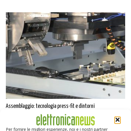
Assemblaggio: tecnologia press-fit e dintorni
di Paolo Paolucci
-
8 Maggio 2025
Il press-fit è un metodo di assemblaggio meccanico che sfrutta la
pressione per unire tra loro parti di dimensioni leggermente
Per fornire le migliori esperienze, noi e i nostri partner