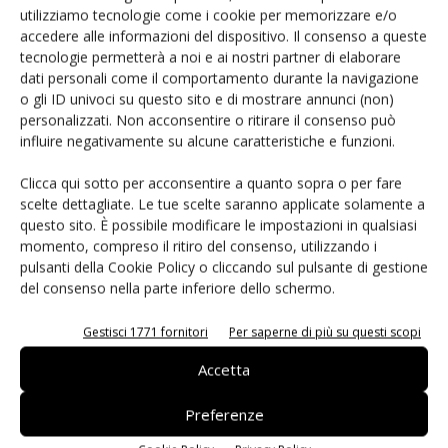
diverse, ottenendo una connessione sicura
utilizziamo tecnologie come i cookie per memorizzare e/o
accedere alle informazioni del dispositivo. Il consenso a queste
tecnologie permetterà a noi e ai nostri partner di elaborare
dati personali come il comportamento durante la navigazione
o gli ID univoci su questo sito e di mostrare annunci (non)
personalizzati. Non acconsentire o ritirare il consenso può
influire negativamente su alcune caratteristiche e funzioni.
Clicca qui sotto per acconsentire a quanto sopra o per fare
scelte dettagliate. Le tue scelte saranno applicate solamente a
questo sito. È possibile modificare le impostazioni in qualsiasi
momento, compreso il ritiro del consenso, utilizzando i
pulsanti della Cookie Policy o cliccando sul pulsante di gestione
del consenso nella parte inferiore dello schermo.
Gestisci 1771 fornitori
Per saperne di più su questi scopi
Accetta
Panasonic: nuovo modulo di montaggio NPM-GW
Preferenze
Massimiliano Luce
-
7 Gennaio 2025
Il nuovo modulo di montaggio NPM-GW migliora la capacità