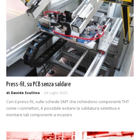
Press-fit, su PCB senza saldare
di Davide Scullino
-
24 Luglio 2025
Con il press-fit, sulle schede SMT che richiedono componenti THT
come i connettori, è possibile evitare la saldatura selettiva e
montare tali componenti a incastro