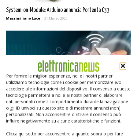
System-on-Module: Arduino annuncia Portenta C33
Massimiliano Luce
-
31 Marzo 2023
Per fornire le migliori esperienze, noi e i nostri partner
utilizziamo tecnologie come i cookie per memorizzare e/o
accedere alle informazioni del dispositivo. Il consenso a queste
tecnologie permetterà a noi e ai nostri partner di elaborare
Smart home: Renesas supporta il protocollo Matter
dati personali come il comportamento durante la navigazione
o gli ID univoci su questo sito e di mostrare annunci (non)
Massimiliano Luce
-
26 Gennaio 2023
personalizzati. Non acconsentire o ritirare il consenso può
influire negativamente su alcune caratteristiche e funzioni.
Clicca qui sotto per acconsentire a quanto sopra o per fare