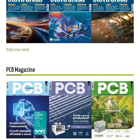
Edicola web
PCB Magazine