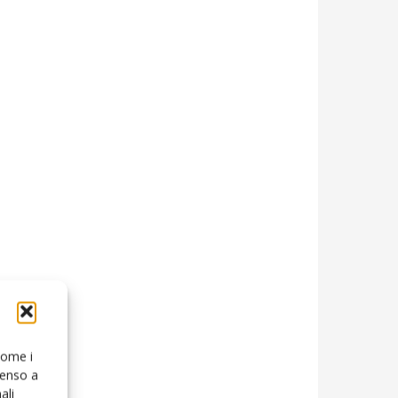
 come i
senso a
ali