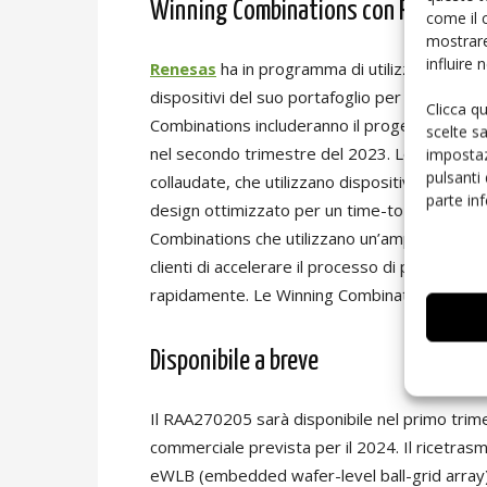
Winning Combinations con RAA2702
come il 
mostrare
influire
Renesas
ha in programma di utilizzare il ric
dispositivi del suo portafoglio per supportare
Clicca q
Combinations includeranno il progetto
Satel
scelte s
nel secondo trimestre del 2023. Le Winning 
impostaz
pulsanti
collaudate, che utilizzano dispositivi Renesa
parte in
design ottimizzato per un time-to-market es
Combinations che utilizzano un’ampia gamma d
clienti di accelerare il processo di progettaz
rapidamente. Le Winning Combinations poss
Disponibile a breve
Il RAA270205 sarà disponibile nel primo tr
commerciale prevista per il 2024. Il ricetras
eWLB (embedded wafer-level ball-grid array) d