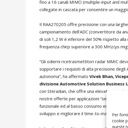
fino a 16 canali MIMO (multiple-input and mul
collegate in cascata per consentire un maggio
Il RAA270205 offre precisione con una largh
campionamento dell’ADC (convertitore da anal
di soli 1,2 W è inferiore del 50% rispetto all
frequenza chirp superiore a 300 MHz/µs miglio
“Gli odierni ricetrasmettitori radar MMIC de
supportare i requisiti di alta precisione degl
autonoma”, ha affermato
Vivek Bhan, Vicep
divisione Automotive Solution Business U
con Steradian, che offre una elevata esperien
nostre offerte per applicazioni “sensor fusio
funzionale ed al basso consumo energetico in mo
sviluppo e migliorare il time-to-market.”
Per forni
cookie p
queste t