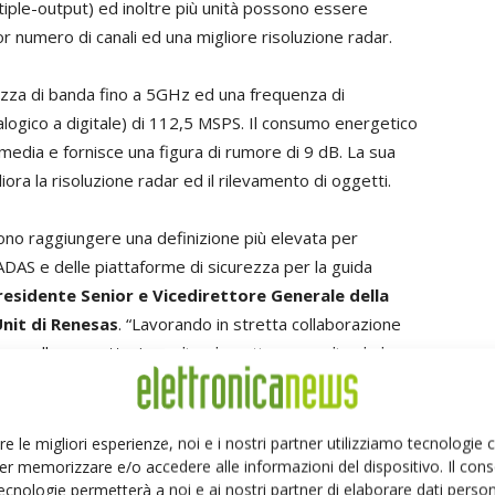
tiple-output) ed inoltre più unità possono essere
r numero di canali ed una migliore risoluzione radar.
ezza di banda fino a 5GHz ed una frequenza di
ogico a digitale) di 112,5 MSPS. Il consumo energetico
a media e fornisce una figura di rumore di 9 dB. La sua
ra la risoluzione radar ed il rilevamento di oggetti.
vono raggiungere una definizione più elevata per
i ADAS e delle piattaforme di sicurezza per la guida
residente Senior e Vicedirettore Generale della
nit di Renesas
. “Lavorando in stretta collaborazione
za nella progettazione di radar, stiamo ampliando le
n” ponendo particolare attenzione alla sicurezza
do da aiutare i nostri clienti a ridurre i costi di
re le migliori esperienze, noi e i nostri partner utilizziamo tecnologie
er memorizzare e/o accedere alle informazioni del dispositivo. Il con
ecnologie permetterà a noi e ai nostri partner di elaborare dati person