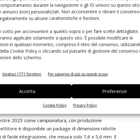
05
comportamento durante la navigazione o gli ID univoci su questo sito 
 annunci (non) personalizzati. Non acconsentire o ritirare il consens
 negativamente su alcune caratteristiche e funzioni.
etrasmettitore RAA270205 in combinazione con altri
 i sistemi radar automobilistici. Queste Winning
ui sotto per acconsentire a quanto sopra o per fare scelte dettagliate.
lite Radar System for AD/ADAS
che sarà disponibile
aranno applicate solamente a questo sito. È possibile modificare le
Combinations sono architetture di sistema progettate e
ioni in qualsiasi momento, compreso il ritiro del consenso, utilizzand
 della Cookie Policy o cliccando sul pulsante di gestione del consenso 
s che lavorando insieme in modo sinergico offrendo un
feriore dello schermo.
tremamente rapido. Renesas offre più di 300 Winning
i prodotti del portafoglio Renesas per consentire ai
Gestisci 1771 fornitori
Per saperne di più su questi scopi
ione e portare i loro prodotti sul mercato più
ono essere trovate su
renesas.com/win
.
Accetta
Preferenze
Cookie Policy
Privacy Policy
imestre 2023 come campionatura, con produzione
mettitore è disponibile un package di dimensioni ridotte
i facile integrazione, che misura solo 7,6 x 5,6 mm. Il