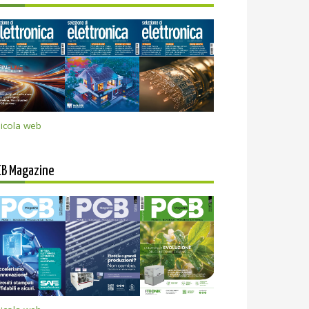
icola web
CB Magazine