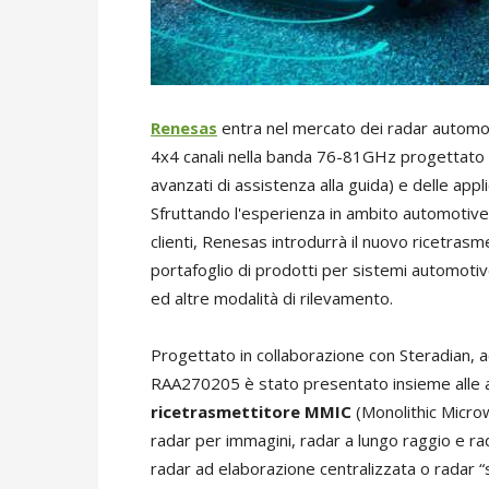
Renesas
entra nel mercato dei radar automobi
4x4 canali nella banda 76-81GHz progettato p
avanzati di assistenza alla guida) e delle appl
Sfruttando l'esperienza in ambito automotive 
clienti, Renesas introdurrà il nuovo ricetrasm
portafoglio di prodotti per sistemi automotive
ed altre modalità di rilevamento.
Progettato in collaborazione con Steradian, acq
RAA270205 è stato presentato insieme alle al
ricetrasmettitore MMIC
(Monolithic Micro
radar per immagini, radar a lungo raggio e r
radar ad elaborazione centralizzata o radar “