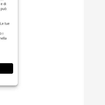
e di
o può
 Le tue
o i
nella