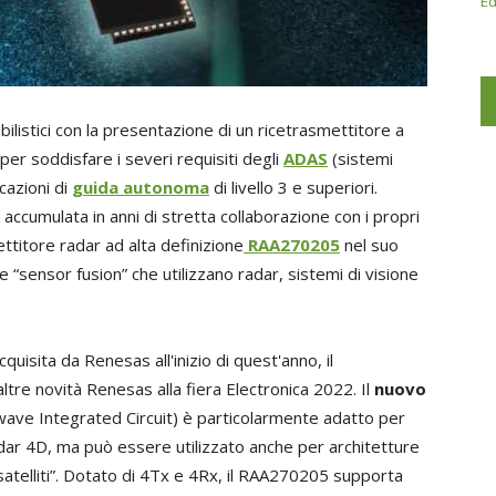
Ed
listici con la presentazione di un ricetrasmettitore a
er soddisfare i severi requisiti degli
ADAS
(sistemi
icazioni di
guida autonoma
di livello 3 e superiori.
accumulata in anni di stretta collaborazione con i propri
ettitore radar ad alta definizione
RAA270205
nel suo
 “sensor fusion” che utilizzano radar, sistemi di visione
uisita da Renesas all'inizio di quest'anno, il
tre novità Renesas alla fiera Electronica 2022. Il
nuovo
wave Integrated Circuit) è particolarmente adatto per
adar 4D, ma può essere utilizzato anche per architetture
satelliti”. Dotato di 4Tx e 4Rx, il RAA270205 supporta