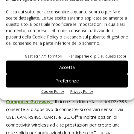
dichiara
Anders Holmberg
, CTO di IAR. “Combinando MPU
RZ/G3S di Renesas, che integrano il supporto per una Root
Clicca qui sotto per acconsentire a quanto sopra o per fare
of Trust estremamente robusta, con strumenti di
scelte dettagliate. Le tue scelte saranno applicate solamente a
sicurezza avanzati offerti da IAR, gli sviluppatori potranno
questo sito. È possibile modificare le impostazioni in qualsiasi
momento, compreso il ritiro del consenso, utilizzando i
progettare rapidamente prodotti IoT sicuri, ad alte
pulsanti della Cookie Policy o cliccando sul pulsante di gestione
prestazioni e portarli sul mercato più velocemente."
del consenso nella parte inferiore dello schermo.
Winning Combinations
Gestisci 1771 fornitori
Per saperne di più su questi scopi
Accetta
Renesas ha preparato delle
soluzioni complete
basate
sul nuovo MPU RZ/G3S, il quale viene accompagnato da
Preferenze
circuiti integrati di gestione dell’alimentazione (PMIC) e
Cookie Policy
Privacy Policy
clock dedicati, per sviluppare la soluzione
“Single Board
Computer Gateway”
. Il ricco set di interfacce del RZ/G3S
consente al dispositivo di connettersi con vari sensori via
USB, CAN, RS485, UART, e I2C. Offre inoltre opzioni di
connettività wireless ad alte prestazioni per creare una
rete solida per applicazioni domotiche o IoT. La sua