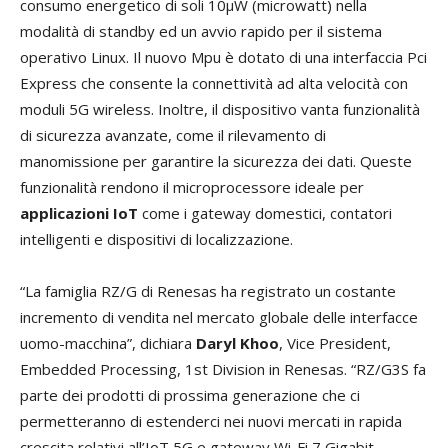
consumo energetico di soli 10µW (microwatt) nella
modalità di standby ed un avvio rapido per il sistema
operativo Linux. Il nuovo Mpu è dotato di una interfaccia Pci
Express che consente la connettività ad alta velocità con
moduli 5G wireless. Inoltre, il dispositivo vanta funzionalità
di sicurezza avanzate, come il rilevamento di
manomissione per garantire la sicurezza dei dati. Queste
funzionalità rendono il microprocessore ideale per
applicazioni IoT
come i gateway domestici, contatori
intelligenti e dispositivi di localizzazione.
“La famiglia RZ/G di Renesas ha registrato un costante
incremento di vendita nel mercato globale delle interfacce
uomo-macchina”, dichiara
Daryl Khoo
, Vice President,
Embedded Processing, 1st Division in Renesas. “RZ/G3S fa
parte dei prodotti di prossima generazione che ci
permetteranno di estenderci nei nuovi mercati in rapida
crescita relativi all’IoT 5G e gateway Wi-Fi 7 Gigabit.