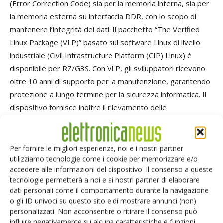
(Error Correction Code) sia per la memoria interna, sia per
la memoria esterna su interfaccia DDR, con lo scopo di
mantenere l’integrità dei dati. Il pacchetto “The Verified
Linux Package (VLP)” basato sul software Linux di livello
industriale (Civil Infrastructure Platform (CIP) Linux) è
disponibile per RZ/G3S. Con VLP, gli sviluppatori ricevono
oltre 10 anni di supporto per la manutenzione, garantendo
protezione a lungo termine per la sicurezza informatica. Il
dispositivo fornisce inoltre il rilevamento delle
manomissioni insieme all’avvio sicuro, possibilità di
proteggere la connessione di debug e altro ancora. I
prodotti della serie RZ/G sono già certificati PSA livello 2
Per fornire le migliori esperienze, noi e i nostri partner
da parte di Arm e Renesas ha in programma di includere
utilizziamo tecnologie come i cookie per memorizzare e/o
accedere alle informazioni del dispositivo. Il consenso a queste
RZ/G3S in futuro.
tecnologie permetterà a noi e ai nostri partner di elaborare
dati personali come il comportamento durante la navigazione
“Il nostro ambiente di sviluppo IAR Embedded Workbench
o gli ID univoci su questo sito e di mostrare annunci (non)
per Arm supporta intrinsecamente sia MPU che MCU”,
personalizzati. Non acconsentire o ritirare il consenso può
influire negativamente su alcune caratteristiche e funzioni.