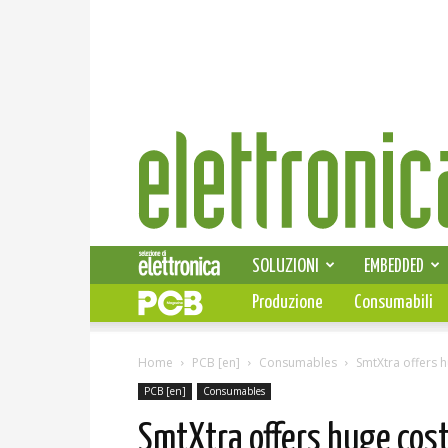
Elettronica
News
SOLUZIONI
EMBEDDED
Produzione
Consumabili
Home
PCB [en]
Consumables
SmtXtra offers h
PCB [en]
Consumables
SmtXtra offers huge cos