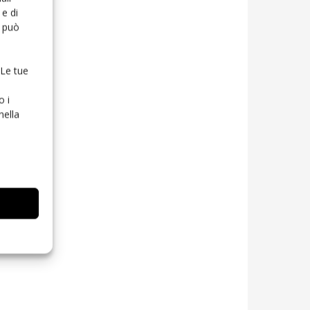
e di
o può
 Le tue
o i
nella