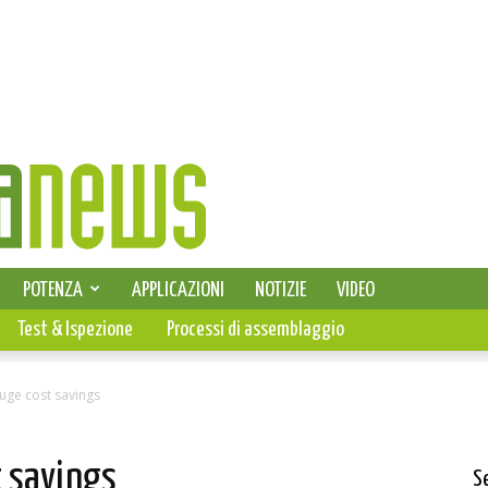
SELEZIONE DI ELETTRONICA
POTENZA
APPLICAZIONI
NOTIZIE
VIDEO
PCB
Test & Ispezione
Processi di assemblaggio
uge cost savings
t savings
S