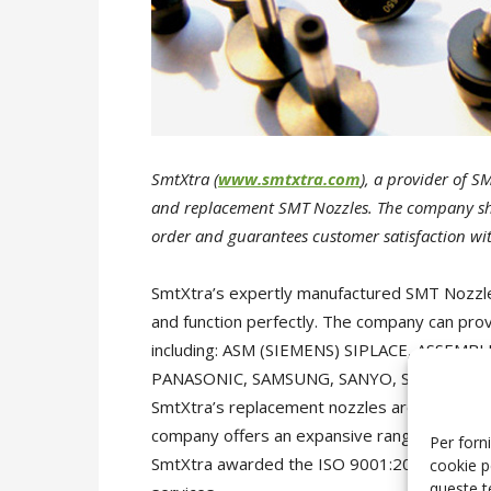
SmtXtra (
www.smtxtra.com
), a provider of S
and replacement SMT Nozzles. The company shi
order and guarantees customer satisfaction wit
SmtXtra’s expertly manufactured SMT Nozzl
and function perfectly. The company can prov
including: ASM (SIEMENS) SIPLACE, ASSEMBL
PANASONIC, SAMSUNG, SANYO, SONY, UNI
SmtXtra’s replacement nozzles are offered wit
company offers an expansive range of spare
Per forni
SmtXtra awarded the ISO 9001:2008 certifica
cookie p
queste t