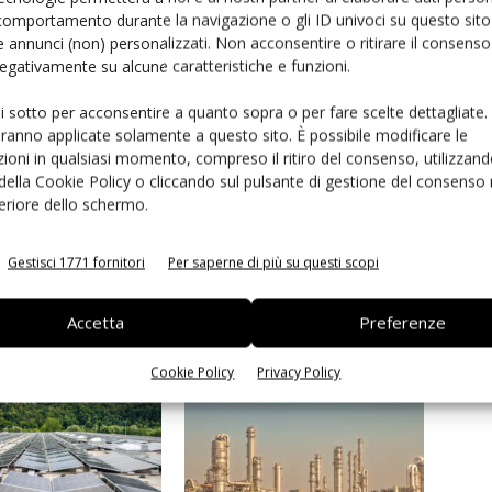
comportamento durante la navigazione o gli ID univoci su questo sito 
 annunci (non) personalizzati. Non acconsentire o ritirare il consens
 negativamente su alcune caratteristiche e funzioni.
IPULSE
JUKI
MIRAE
PANASONIC
PHILIPS
SAMSUNG
UNIVERSAL
Yamaha
ui sotto per acconsentire a quanto sopra o per fare scelte dettagliate.
aranno applicate solamente a questo sito. È possibile modificare le
ioni in qualsiasi momento, compreso il ritiro del consenso, utilizzand
 della Cookie Policy o cliccando sul pulsante di gestione del consenso 
feriore dello schermo.
Linkedin
Pinterest
Gestisci 1771 fornitori
Per saperne di più su questi scopi
Accetta
Preferenze
Cookie Policy
Privacy Policy