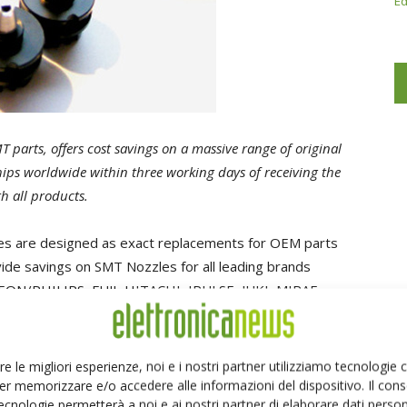
Ed
MT parts, offers cost savings on a massive range of original
ps worldwide within three working days of receiving the
h all products.
es are designed as exact replacements for OEM parts
ide savings on SMT Nozzles for all leading brands
EON/PHILIPS, FUJI, HITACHI, IPULSE, JUKI, MIRAE,
VERSAL and YAMAHA.
h cost savings of up to 50 percent. Additionally, the
 parts and consumables for a range of SMT equipment.
re le migliori esperienze, noi e i nostri partner utilizziamo tecnologie
tion for quality management of its products and
er memorizzare e/o accedere alle informazioni del dispositivo. Il con
ecnologie permetterà a noi e ai nostri partner di elaborare dati person