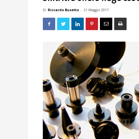
Di
Riccardo Busetto
-
21 Maggio 2017