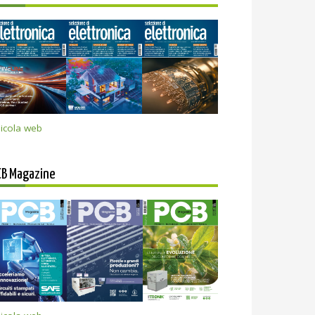
icola web
CB Magazine