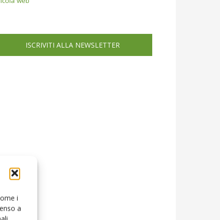
icola web
ISCRIVITI ALLA NEWSLETTER
 come i
senso a
ali