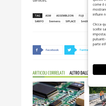
services.
come il 
mostrare
influire
TAG
ASM
ASSEMBLEON
FUJI
HITACHI
SANYO
Siemens
SIPLACE
SmtXtra
SONY
Clicca q
scelte s
impostaz
pulsanti
parte in
Facebook
Twitter
ARTICOLI CORRELATI
ALTRO DALL'AUTORE