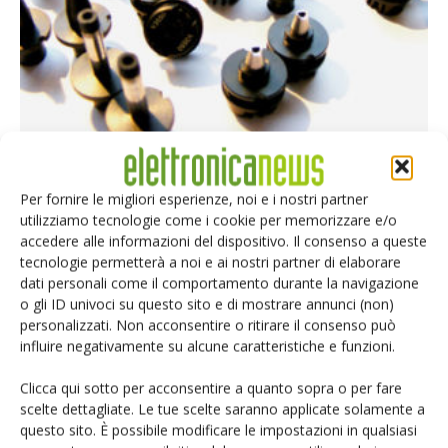
SmtXtra offers huge cost savings
Riccardo Busetto
-
21 Maggio 2017
Per fornire le migliori esperienze, noi e i nostri partner
utilizziamo tecnologie come i cookie per memorizzare e/o
accedere alle informazioni del dispositivo. Il consenso a queste
tecnologie permetterà a noi e ai nostri partner di elaborare
dati personali come il comportamento durante la navigazione
Selezione di elettronica
o gli ID univoci su questo sito e di mostrare annunci (non)
personalizzati. Non acconsentire o ritirare il consenso può
influire negativamente su alcune caratteristiche e funzioni.
Clicca qui sotto per acconsentire a quanto sopra o per fare
scelte dettagliate. Le tue scelte saranno applicate solamente a
questo sito. È possibile modificare le impostazioni in qualsiasi