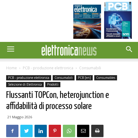
Home
PCB - produzione elettronica
Consumabili
PCB - produzione elettronica
Consumabili
PCB [en]
Consumables
Selezione di Elettronica
Prodotti
Flussanti TOPCon, heterojunction e
affidabilità di processo solare
21 Maggio 2026