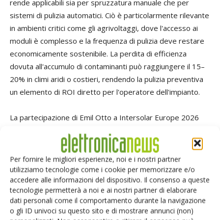
rende applicabili sia per spruzzatura manuale che per
sistemi di pulizia automatici. Ciò è particolarmente rilevante
in ambienti critici come gli agrivoltaggi, dove l'accesso ai
moduli è complesso e la frequenza di pulizia deve restare
economicamente sostenibile. La perdita di efficienza
dovuta all'accumulo di contaminanti può raggiungere il 15–
20% in climi aridi o costieri, rendendo la pulizia preventiva
un elemento di ROI diretto per l'operatore dell'impianto.
La partecipazione di Emil Otto a Intersolar Europe 2026
offre ai visitatori della fiera l'opportunità di discutere
direttamente le esigenze specifiche di ottimizzazione di
processo, selezione di materiali e soluzioni di fabbricazione
Per fornire le migliori esperienze, noi e i nostri partner
sostenibile. Le conversazioni presso lo stand 609 della hall
utilizziamo tecnologie come i cookie per memorizzare e/o
accedere alle informazioni del dispositivo. Il consenso a queste
A2 del Munich Trade Fair Center affrancheranno questioni
tecnologie permetterà a noi e ai nostri partner di elaborare
di thermal management, affidabilità di lungo termine e
dati personali come il comportamento durante la navigazione
conformità a specifiche di qualità sempre più ristrette nel
o gli ID univoci su questo sito e di mostrare annunci (non)
settore fotovoltaico. Per i fabbricatori di moduli, la scelta di