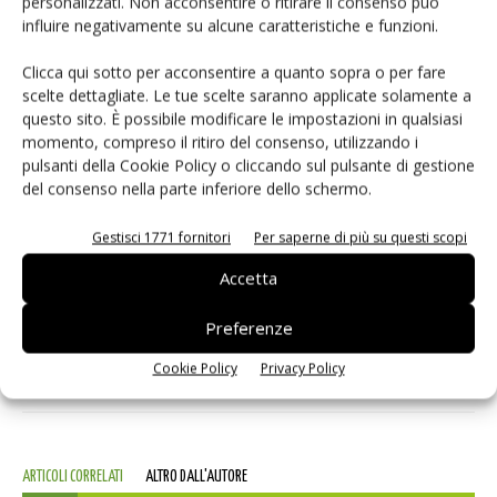
personalizzati. Non acconsentire o ritirare il consenso può
influire negativamente su alcune caratteristiche e funzioni.
consumabili come flussanti e detergenti non è questione di
marketing ma di gestione diretta della qualità finale e della
Clicca qui sotto per acconsentire a quanto sopra o per fare
durabilità in campo — elementi che oggi pesano in modo
scelte dettagliate. Le tue scelte saranno applicate solamente a
crescente sulla competitività del prodotto.
questo sito. È possibile modificare le impostazioni in qualsiasi
momento, compreso il ritiro del consenso, utilizzando i
pulsanti della Cookie Policy o cliccando sul pulsante di gestione
del consenso nella parte inferiore dello schermo.
TAG
consumables-pv
Emil Otto
flux-soldering
heterojunction-photovoltaic
process-reliability
Gestisci 1771 fornitori
Per saperne di più su questi scopi
solar-manufacturing
Thermal management
topcon-cells
Accetta
Preferenze
Facebook
Twitter
Cookie Policy
Privacy Policy
ARTICOLI CORRELATI
ALTRO DALL'AUTORE