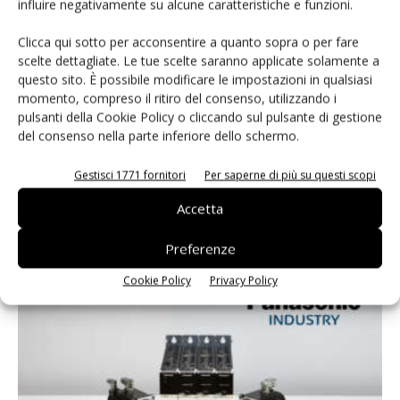
influire negativamente su alcune caratteristiche e funzioni.
Clicca qui sotto per acconsentire a quanto sopra o per fare
scelte dettagliate. Le tue scelte saranno applicate solamente a
questo sito. È possibile modificare le impostazioni in qualsiasi
momento, compreso il ritiro del consenso, utilizzando i
pulsanti della Cookie Policy o cliccando sul pulsante di gestione
del consenso nella parte inferiore dello schermo.
Gestisci 1771 fornitori
Per saperne di più su questi scopi
Accetta
Panasonic Munich Technical Center
Riccardo Busetto
-
21 Giugno 2019
Preferenze
Cookie Policy
Privacy Policy