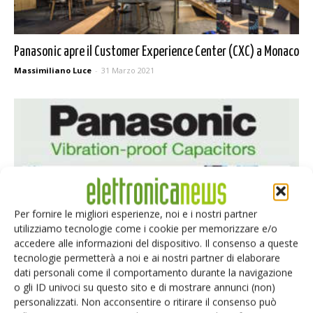
Panasonic apre il Customer Experience Center (CXC) a Monaco
Massimiliano Luce
-
31 Marzo 2021
Per fornire le migliori esperienze, noi e i nostri partner
utilizziamo tecnologie come i cookie per memorizzare e/o
accedere alle informazioni del dispositivo. Il consenso a queste
Farnell distribuisce i condensatori anti-vibrazione di
tecnologie permetterà a noi e ai nostri partner di elaborare
dati personali come il comportamento durante la navigazione
Panasonic
o gli ID univoci su questo sito e di mostrare annunci (non)
Massimiliano Luce
-
30 Luglio 2019
personalizzati. Non acconsentire o ritirare il consenso può