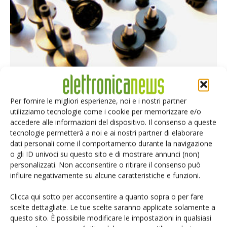
SmtXtra offers huge cost savings
Riccardo Busetto
-
21 Maggio 2017
Per fornire le migliori esperienze, noi e i nostri partner
utilizziamo tecnologie come i cookie per memorizzare e/o
accedere alle informazioni del dispositivo. Il consenso a queste
tecnologie permetterà a noi e ai nostri partner di elaborare
dati personali come il comportamento durante la navigazione
Selezione di elettronica
o gli ID univoci su questo sito e di mostrare annunci (non)
personalizzati. Non acconsentire o ritirare il consenso può
influire negativamente su alcune caratteristiche e funzioni.
Clicca qui sotto per acconsentire a quanto sopra o per fare
scelte dettagliate. Le tue scelte saranno applicate solamente a
questo sito. È possibile modificare le impostazioni in qualsiasi