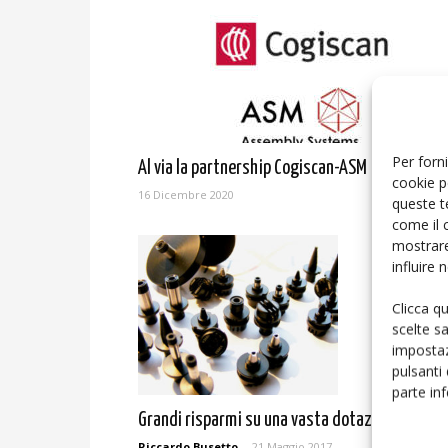
Per forni
Al via la partnership Cogiscan-ASM
cookie p
16 Dicembre 2020
queste t
come il 
mostrare
influire
Clicca q
scelte s
impostaz
pulsanti
parte in
Grandi risparmi su una vasta dotazione di ugel
Riccardo Busetto
-
21 Maggio 2017