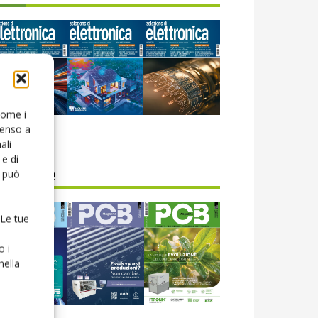
 come i
senso a
icola web
ali
e di
o può
CB Magazine
 Le tue
o i
nella