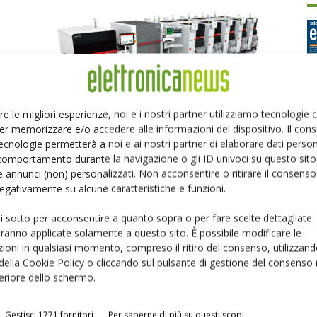
re le migliori esperienze, noi e i nostri partner utilizziamo tecnologie
ASM: Digital twin with real-time data
er memorizzare e/o accedere alle informazioni del dispositivo. Il con
Ed
ed. by Chiara Sandrin (SDG)
-
25 Novembre 2020
ecnologie permetterà a noi e ai nostri partner di elaborare dati person
comportamento durante la navigazione o gli ID univoci su questo sito 
 annunci (non) personalizzati. Non acconsentire o ritirare il consens
P
 negativamente su alcune caratteristiche e funzioni.
ui sotto per acconsentire a quanto sopra o per fare scelte dettagliate.
aranno applicate solamente a questo sito. È possibile modificare le
ioni in qualsiasi momento, compreso il ritiro del consenso, utilizzand
 della Cookie Policy o cliccando sul pulsante di gestione del consenso 
feriore dello schermo.
li
SmtXtra offers huge cost savings
Gestisci 1771 fornitori
Per saperne di più su questi scopi
Riccardo Busetto
-
21 Maggio 2017