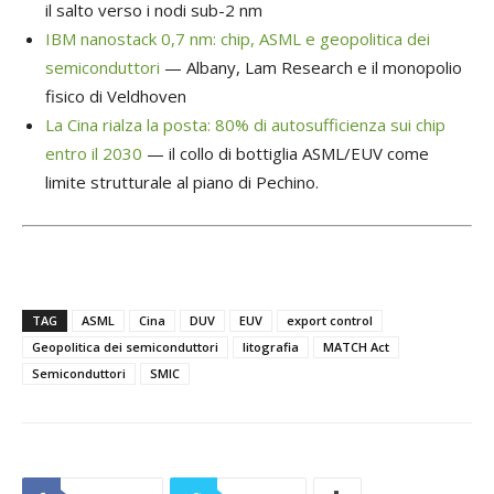
il salto verso i nodi sub-2 nm
IBM nanostack 0,7 nm: chip, ASML e geopolitica dei
semiconduttori
— Albany, Lam Research e il monopolio
fisico di Veldhoven
La Cina rialza la posta: 80% di autosufficienza sui chip
entro il 2030
— il collo di bottiglia ASML/EUV come
limite strutturale al piano di Pechino.
TAG
ASML
Cina
DUV
EUV
export control
Geopolitica dei semiconduttori
litografia
MATCH Act
Semiconduttori
SMIC