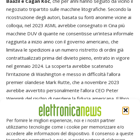
Baazil e Cagan Koc
, che per anni hanno seguito da vicino il
negoziato tripartito sulle macchine litografiche. Secondo la
ricostruzione degli autori, basata su fonti anonime vicine ai
colloqui, nel 2023 ASML avrebbe consegnato in Cina più
macchine DUV di quante ne consentisse un’intesa informale
raggiunta a inizio anno con il governo americano, che
limitava le spedizioni a un numero ristretto di ordini già
contrattualizzati prima del divieto pieno, entrato in vigore
nel gennaio 2024. La scoperta avrebbe scatenato
l’irritazione di Washington e messo in difficoltà l’allora
premier olandese Mark Rutte, che a novembre 2023
avrebbe avvertito personalmente l’allora CEO Peter
Wennink del rischio di perdere la fiducia americana. Il libro
racconta anche che Wennink, di fronte alla richiesta
statunitense di interrompere pure la manutenzione delle
Per fornire le migliori esperienze, noi e i nostri partner
macchine già installate in Cina, avrebbe proposto in
utilizziamo tecnologie come i cookie per memorizzare e/o
alternativa che ASML offrisse a Washington visibilità
accedere alle informazioni del dispositivo. Il consenso a queste
informale su quanto avviene dentro le fab cinesi in cambio