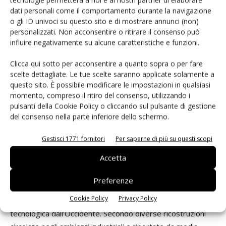
tecnologie permetterà a noi e ai nostri partner di elaborare
dati personali come il comportamento durante la navigazione
di poter mantenere l’accesso ai clienti — una proposta che
o gli ID univoci su questo sito e di mostrare annunci (non)
il consigliere per la sicurezza nazionale Jake Sullivan
personalizzati. Non acconsentire o ritirare il consenso può
avrebbe respinto. ASML nega recisamente che una simile
influire negativamente su alcune caratteristiche e funzioni.
offerta sia mai stata fatta, e né l’azienda né Wennink hanno
Clicca qui sotto per acconsentire a quanto sopra o per fare
collaborato con gli autori del libro. Vero o no nei dettagli,
scelte dettagliate. Le tue scelte saranno applicate solamente a
l’episodio del 2023 anticipa per molti versi lo schema dello
questo sito. È possibile modificare le impostazioni in qualsiasi
scontro Lutnick-ASML di oggi: accuse di sconfinamento,
momento, compreso il ritiro del consenso, utilizzando i
smentite categoriche, e un governo olandese stretto tra
pulsanti della Cookie Policy o cliccando sul pulsante di gestione
l’alleanza atlantica e la difesa della propria azienda più
del consenso nella parte inferiore dello schermo.
preziosa.
Gestisci 1771 fornitori
Per saperne di più su questi scopi
Accetta
Il prototipo di Shenzhen
Preferenze
Mentre Washington e L’Aia litigano sulle macchine esistenti,
Cookie Policy
Privacy Policy
la Cina lavora per rendere meno decisiva la dipendenza
tecnologica dall’Occidente. Secondo diverse ricostruzioni