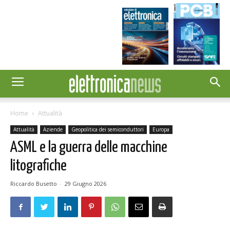
Home
Attualità
Attualità
Aziende
Geopolitica dei semiconduttori
Europa
ASML e la guerra delle macchine
litografiche
Riccardo Busetto
-
29 Giugno 2026