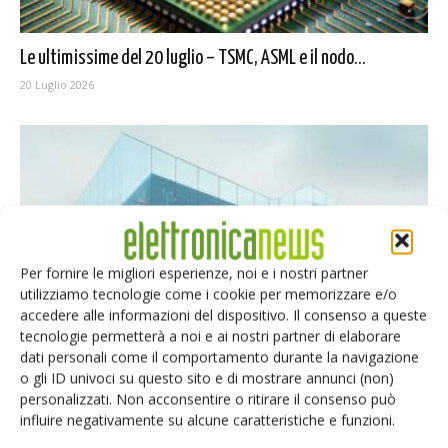
Le ultimissime del 20 luglio – TSMC, ASML e il nodo...
20 Luglio 2026
Per fornire le migliori esperienze, noi e i nostri partner
utilizziamo tecnologie come i cookie per memorizzare e/o
accedere alle informazioni del dispositivo. Il consenso a queste
tecnologie permetterà a noi e ai nostri partner di elaborare
Le ultimissime del 16 luglio – TSMC record, Intel Foundry al...
dati personali come il comportamento durante la navigazione
o gli ID univoci su questo sito e di mostrare annunci (non)
16 Luglio 2026
personalizzati. Non acconsentire o ritirare il consenso può
influire negativamente su alcune caratteristiche e funzioni.