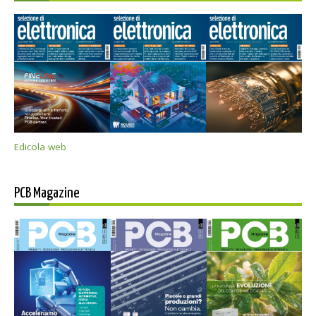
Edicola web
PCB Magazine