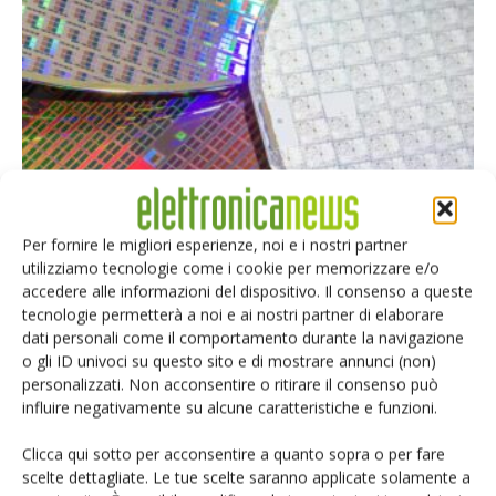
imec: il mondo a dimensioni subnanometriche
Per fornire le migliori esperienze, noi e i nostri partner
Riccardo Busetto
-
19 Marzo 2026
utilizziamo tecnologie come i cookie per memorizzare e/o
accedere alle informazioni del dispositivo. Il consenso a queste
tecnologie permetterà a noi e ai nostri partner di elaborare
dati personali come il comportamento durante la navigazione
o gli ID univoci su questo sito e di mostrare annunci (non)
Selezione di elettronica
personalizzati. Non acconsentire o ritirare il consenso può
influire negativamente su alcune caratteristiche e funzioni.
Clicca qui sotto per acconsentire a quanto sopra o per fare
scelte dettagliate. Le tue scelte saranno applicate solamente a