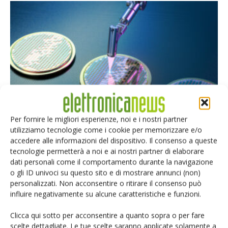
ASML e la guerra delle macchine litografiche
Per fornire le migliori esperienze, noi e i nostri partner
utilizziamo tecnologie come i cookie per memorizzare e/o
Riccardo Busetto
-
29 Giugno 2026
accedere alle informazioni del dispositivo. Il consenso a queste
tecnologie permetterà a noi e ai nostri partner di elaborare
dati personali come il comportamento durante la navigazione
o gli ID univoci su questo sito e di mostrare annunci (non)
Selezione di elettronica
personalizzati. Non acconsentire o ritirare il consenso può
influire negativamente su alcune caratteristiche e funzioni.
Clicca qui sotto per acconsentire a quanto sopra o per fare
scelte dettagliate. Le tue scelte saranno applicate solamente a