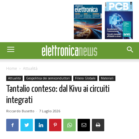
Home
Attualità
Attualità
Geopolitica dei semiconduttori
Filiera Globale
Materiali
Tantalio conteso: dal Kivu ai circuiti
integrati
Riccardo Busetto
-
7 Luglio 2026