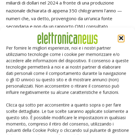
miliardi di dollari nel 2024 a fronte di una produzione
nazionale dichiarata di appena 350 chilogrammi l'anno —
numeri che, va detto, provengono da un'unica fonte
secondaria e non da un rapporto ONU consultato
direttamente. Un'inchiesta di
Global Witness
ha invece
documentato con maggiore solidità come il trader
Per fornire le migliori esperienze, noi e i nostri partner
lussemburghese Traxys abbia acquistato coltan
utilizziamo tecnologie come i cookie per memorizzare e/o
proveniente dalle zone di conflitto attraverso l'esportatore
accedere alle informazioni del dispositivo. Il consenso a queste
rwandese African Panther Resources, un caso questo che
tecnologie permetterà a noi e ai nostri partner di elaborare
riguarda direttamente la catena di custodia dei materiali
dati personali come il comportamento durante la navigazione
o gli ID univoci su questo sito e di mostrare annunci (non)
3TG, stagno, tantalio, tungsteno e oro, disciplinata dal
personalizzati. Non acconsentire o ritirare il consenso può
regolamento europeo 2017/821. La produzione di
influire negativamente su alcune caratteristiche e funzioni.
condensatori al tantalio resta dominata da un numero
ristretto di aziende, Kemet e Kyocera-AVX in testa, anche
Clicca qui sotto per acconsentire a quanto sopra o per fare
scelte dettagliate. Le tue scelte saranno applicate solamente a
se le stime di quota di mercato pubblicate dalle società di
questo sito. È possibile modificare le impostazioni in qualsiasi
ricerche di settore divergono troppo tra loro per essere
momento, compreso il ritiro del consenso, utilizzando i
citate come dato consolidato. È una geografia del rischio
pulsanti della Cookie Policy o cliccando sul pulsante di gestione