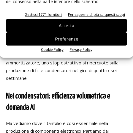
diversa da quella del gallio, dove il controllo è statale e
del consenso nella parte inferiore dello schermo.
concentrato in un solo paese, ma altrettanto esposta a
Gestisci 1771 fornitori
Per saperne di più su questi scopi
shock puntuali: qui il rischio non è la licenza di export negata
da un governo, è la frana in una miniera controllata da
Accetta
milizie in una regione di conflitto. Gli inventari di polvere
Preferenze
lavorata restano di norma contenuti in ogni fase della
filiera, dal minerario alla trafilatura fino all'assemblaggio dei
Cookie Policy
Privacy Policy
condensatori: senza scorte cuscinetto a fare da
ammortizzatore, uno stop estrattivo si ripercuote sulla
produzione di fili e condensatori nel giro di quattro-sei
settimane.
Nei condensatori: efficienza volumetrica e
domanda AI
Ma vediamo dove il tantalio è così essenziale nella
produzione di componenti elettronici. Partiamo dai