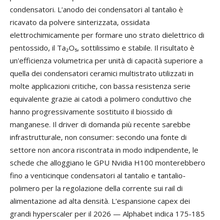
condensatori. L'anodo dei condensatori al tantalio è
ricavato da polvere sinterizzata, ossidata
elettrochimicamente per formare uno strato dielettrico di
pentossido, il Ta₂O₅, sottilissimo e stabile. Il risultato è
un'efficienza volumetrica per unità di capacità superiore a
quella dei condensatori ceramici multistrato utilizzati in
molte applicazioni critiche, con bassa resistenza serie
equivalente grazie ai catodi a polimero conduttivo che
hanno progressivamente sostituito il biossido di
manganese. Il driver di domanda più recente sarebbe
infrastrutturale, non consumer: secondo una fonte di
settore non ancora riscontrata in modo indipendente, le
schede che alloggiano le GPU Nvidia H100 monterebbero
fino a venticinque condensatori al tantalio e tantalio-
polimero per la regolazione della corrente sui rail di
alimentazione ad alta densità. L'espansione capex dei
grandi hyperscaler per il 2026 — Alphabet indica 175-185