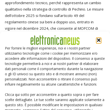
approfondimento tecnico, perché rappresenta un cambio
qualitativo nella strategia di controllo di Pechino. Le misure
dell’ottobre 2025 si fondano sull’articolo 49 del
regolamento cinese sui beni a doppio uso, entrato in
vigore nel dicembre 2024, che consente al MOFCOM di
estendere la giurisdizione ai trasferimenti di tecnologia e
materiali che incorporano componenti o processi cinesi,
indipendentemente da dove avvenga la transazione.
Per fornire le migliori esperienze, noi e i nostri partner
utilizziamo tecnologie come i cookie per memorizzare e/o
accedere alle informazioni del dispositivo. Il consenso a queste
Il testo dell’annuncio MOFCOM n. 61/2025, tradotto e
tecnologie permetterà a noi e ai nostri partner di elaborare
analizzato dal
CSET di Georgetown
, stabilisce che
dati personali come il comportamento durante la navigazione
organizzazioni e individui stranieri devono ottenere una
o gli ID univoci su questo sito e di mostrare annunci (non)
personalizzati. Non acconsentire o ritirare il consenso può
licenza di export cinese per qualsiasi prodotto prodotto
influire negativamente su alcune caratteristiche e funzioni.
fuori dalla Cina che contenga terre rare di origine cinese il
cui valore superi lo 0,1% del valore del prodotto finale,
Clicca qui sotto per acconsentire a quanto sopra o per fare
oppure che sia stato prodotto con tecnologie cinesi di
scelte dettagliate. Le tue scelte saranno applicate solamente a
estrazione, separazione per fusione o fabbricazione di
questo sito. È possibile modificare le impostazioni in qualsiasi