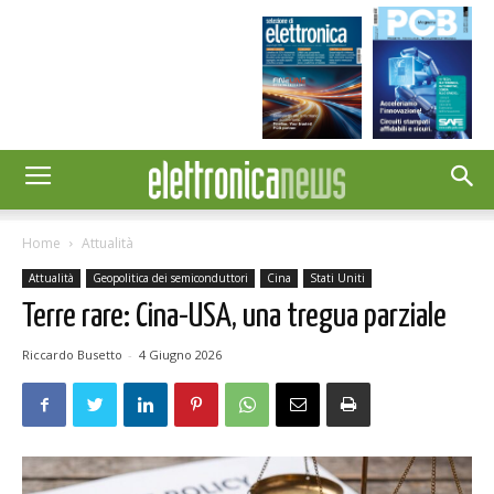
Home
Attualità
Attualità
Geopolitica dei semiconduttori
Cina
Stati Uniti
Terre rare: Cina-USA, una tregua parziale
Riccardo Busetto
-
4 Giugno 2026