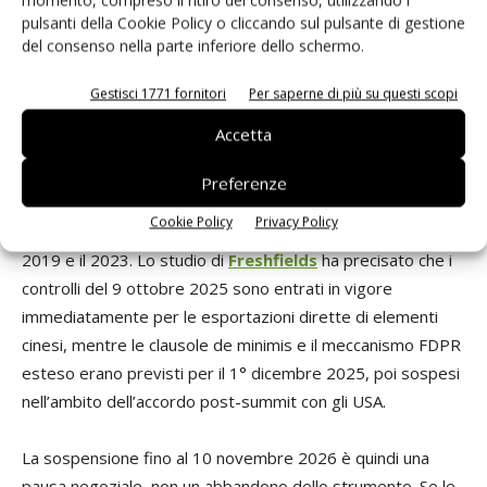
momento, compreso il ritiro del consenso, utilizzando i
materiali magnetici.
pulsanti della Cookie Policy o cliccando sul pulsante di gestione
del consenso nella parte inferiore dello schermo.
Come ha rilevato
Clark Hill
, questa clausola replica
strutturalmente la logica dell’
Export Administration
Gestisci 1771 fornitori
Per saperne di più su questi scopi
Regulations
americano e del
Foreign Direct Product Rule
che
Accetta
Washington usa per bloccare le forniture di chip avanzati a
Huawei e ad altre entità cinesi. La simmetria è riconoscibile:
Preferenze
è una risposta speculare al modello di controllo
Cookie Policy
Privacy Policy
extraterritoriale che gli Stati Uniti hanno perfezionato tra il
2019 e il 2023. Lo studio di
Freshfields
ha precisato che i
controlli del 9 ottobre 2025 sono entrati in vigore
immediatamente per le esportazioni dirette di elementi
cinesi, mentre le clausole de minimis e il meccanismo FDPR
esteso erano previsti per il 1° dicembre 2025, poi sospesi
nell’ambito dell’accordo post-summit con gli USA.
La sospensione fino al 10 novembre 2026 è quindi una
pausa negoziale, non un abbandono dello strumento. Se le