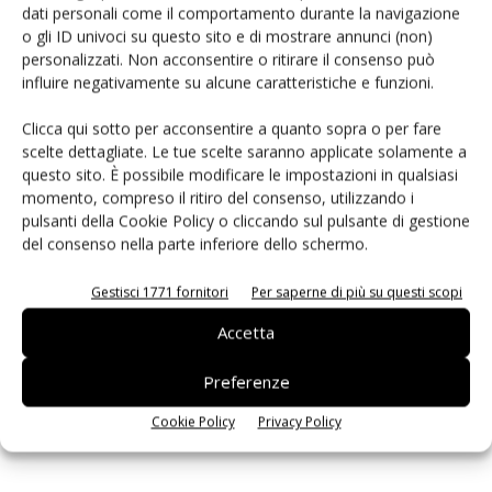
dati personali come il comportamento durante la navigazione
PCB Magazine
o gli ID univoci su questo sito e di mostrare annunci (non)
personalizzati. Non acconsentire o ritirare il consenso può
influire negativamente su alcune caratteristiche e funzioni.
Clicca qui sotto per acconsentire a quanto sopra o per fare
scelte dettagliate. Le tue scelte saranno applicate solamente a
questo sito. È possibile modificare le impostazioni in qualsiasi
momento, compreso il ritiro del consenso, utilizzando i
pulsanti della Cookie Policy o cliccando sul pulsante di gestione
del consenso nella parte inferiore dello schermo.
Gestisci 1771 fornitori
Per saperne di più su questi scopi
Edicola web
Accetta
Preferenze
ISCRIVITI ALLA NEWSLETTER
Cookie Policy
Privacy Policy