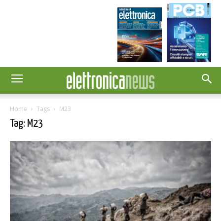
Home
Tags
M23
Tag: M23