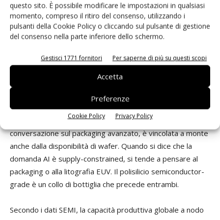
questo sito. È possibile modificare le impostazioni in qualsiasi
Polisilicio e AI: la connessione che il mercato non
momento, compreso il ritiro del consenso, utilizzando i
pulsanti della Cookie Policy o cliccando sul pulsante di gestione
ha ancora prezzato
del consenso nella parte inferiore dello schermo.
La crescita della domanda AI ha effetti a cascata che
Gestisci 1771 fornitori
Per saperne di più su questi scopi
raramente vengono tracciati fino al substrato di silicio. Ogni
Accetta
acceleratore Nvidia Blackwell, ogni GPU AMD Instinct
MI450X, ogni modulo HBM4 di SK Hynix o Samsung
Preferenze
richiede wafer da 300mm di altissima qualità. La capacità
Cookie Policy
Privacy Policy
CoWoS di TSMC, di cui si discute l'insufficienza in ogni
conversazione sul packaging avanzato, è vincolata a monte
anche dalla disponibilità di wafer. Quando si dice che la
domanda AI è supply-constrained, si tende a pensare al
packaging o alla litografia EUV. Il polisilicio semiconductor-
grade è un collo di bottiglia che precede entrambi.
Secondo i dati SEMI, la capacità produttiva globale a nodo