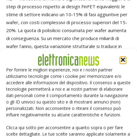
step di processo rispetto ai design FinFET equivalenti: le
stime di settore indicano un 10-15% di fasi aggiuntive per
wafer, con costi complessivi di processo superiori del 15-
20%. La quota di polisilicio consumata per wafer aumenta
di conseguenza. Su un mercato che produce miliardi di
wafer l'anno, questa variazione strutturale si traduce in
migliaia di tonnellate di domanda incrementale.
Per fornire le migliori esperienze, noi e i nostri partner
La transizione verso GAA è un processo pluriennale, ma è
utilizziamo tecnologie come i cookie per memorizzare e/o
già in corso. TSMC ha avviato la produzione di massa a N2
accedere alle informazioni del dispositivo. Il consenso a queste
nel 2025; Intel sta percorrendo la stessa traiettoria con i
tecnologie permetterà a noi e ai nostri partner di elaborare
propri processi. Ogni fab che migra verso questi nodi
dati personali come il comportamento durante la navigazione
aumenta strutturalmente la propria dipendenza dal
o gli ID univoci su questo sito e di mostrare annunci (non)
personalizzati. Non acconsentire o ritirare il consenso può
polisilicio semiconductor-grade, indipendentemente dalla
influire negativamente su alcune caratteristiche e funzioni.
domanda di chip a valle. È un moltiplicatore silenzioso che si
somma alla crescita organica trainata dall'AI.
Clicca qui sotto per acconsentire a quanto sopra o per fare
scelte dettagliate. Le tue scelte saranno applicate solamente a