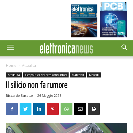
Home
Attualità
Attualità
Geopolitica dei semiconduttori
Materiali
Mercati
Il silicio non fa rumore
Riccardo Busetto
-
26 Maggio 2026