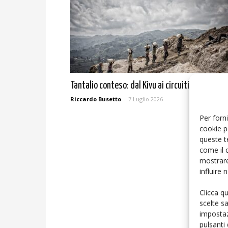
Tantalio conteso: dal Kivu ai circuiti integrati
Riccardo Busetto
-
7 Luglio 2026
Per forni
cookie p
queste t
come il 
mostrare
influire
Clicca q
scelte s
impostaz
pulsanti