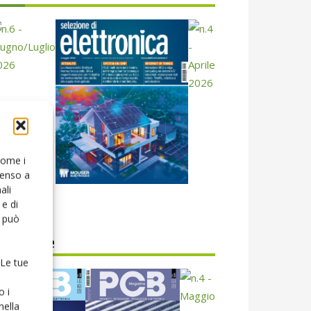
 come i
senso a
ali
icola web
e di
o può
CB Magazine
 Le tue
o i
nella