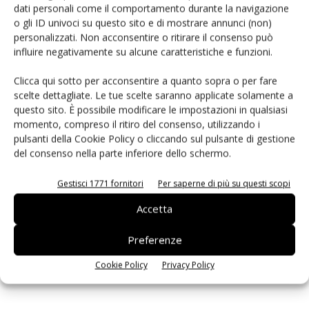
dati personali come il comportamento durante la navigazione
PCB Magazine
o gli ID univoci su questo sito e di mostrare annunci (non)
personalizzati. Non acconsentire o ritirare il consenso può
influire negativamente su alcune caratteristiche e funzioni.
Clicca qui sotto per acconsentire a quanto sopra o per fare
scelte dettagliate. Le tue scelte saranno applicate solamente a
questo sito. È possibile modificare le impostazioni in qualsiasi
momento, compreso il ritiro del consenso, utilizzando i
pulsanti della Cookie Policy o cliccando sul pulsante di gestione
del consenso nella parte inferiore dello schermo.
Gestisci 1771 fornitori
Per saperne di più su questi scopi
Edicola web
Accetta
Preferenze
ISCRIVITI ALLA NEWSLETTER
Cookie Policy
Privacy Policy