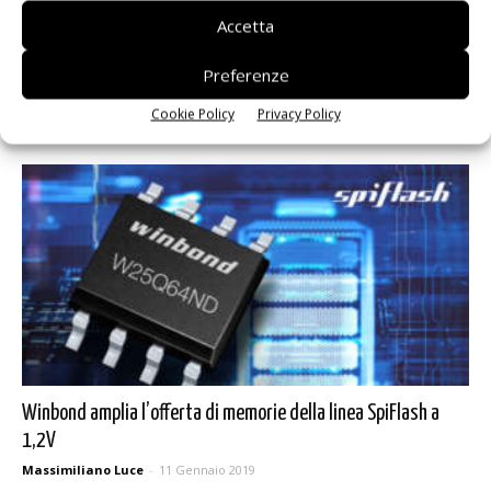
Accetta
Le flash sicure di Winbond proteggono i dati dei dispositivi
Preferenze
IoT...
Cookie Policy
Privacy Policy
Massimiliano Luce
-
29 Gennaio 2019
Winbond amplia l’offerta di memorie della linea SpiFlash a
1,2V
Massimiliano Luce
-
11 Gennaio 2019