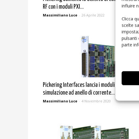
influire
RF con i moduli PXI...
Massimiliano Luce
-
26 Aprile 2022
Clicca q
scelte s
impostaz
pulsanti
parte in
Pickering Interfaces lancia i moduli di
simulazione ad anello di corrente...
Massimiliano Luce
-
4 Novembre 2020