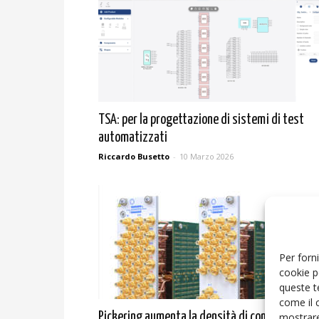
TSA: per la progettazione di sistemi di test
automatizzati
Riccardo Busetto
-
10 Marzo 2026
Per forni
cookie p
queste t
come il 
mostrare
Pickering aumenta la densità di commutazion