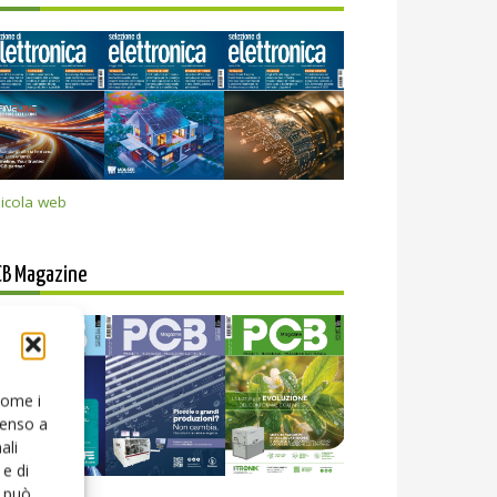
icola web
CB Magazine
 come i
senso a
ali
e di
o può