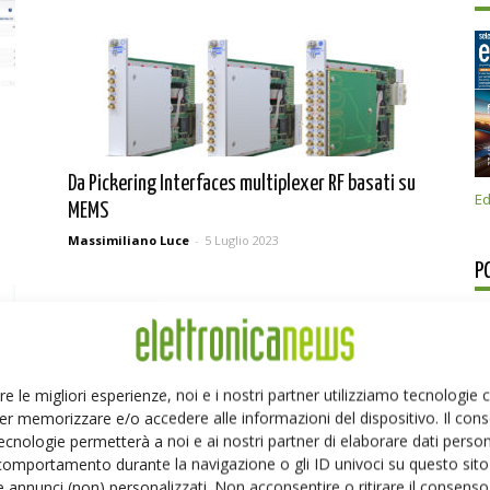
Da Pickering Interfaces multiplexer RF basati su
Ed
MEMS
Massimiliano Luce
-
5 Luglio 2023
P
re le migliori esperienze, noi e i nostri partner utilizziamo tecnologie
er memorizzare e/o accedere alle informazioni del dispositivo. Il con
ecnologie permetterà a noi e ai nostri partner di elaborare dati person
comportamento durante la navigazione o gli ID univoci su questo sito 
 annunci (non) personalizzati. Non acconsentire o ritirare il consens
e
Il nuovo modulo matrice LXI scalabile ad alta