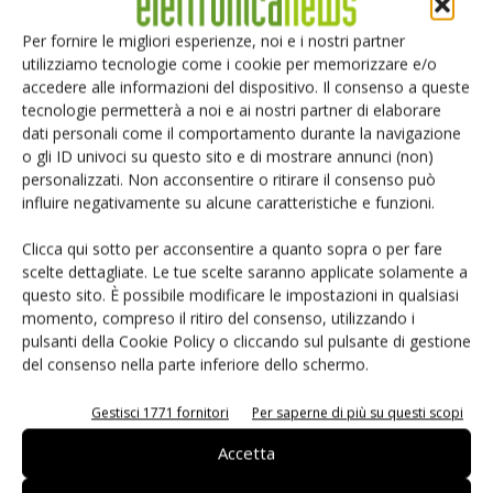
Per fornire le migliori esperienze, noi e i nostri partner
utilizziamo tecnologie come i cookie per memorizzare e/o
accedere alle informazioni del dispositivo. Il consenso a queste
tecnologie permetterà a noi e ai nostri partner di elaborare
dati personali come il comportamento durante la navigazione
o gli ID univoci su questo sito e di mostrare annunci (non)
personalizzati. Non acconsentire o ritirare il consenso può
SmtXtra offers huge cost savings
influire negativamente su alcune caratteristiche e funzioni.
Riccardo Busetto
-
21 Maggio 2017
Clicca qui sotto per acconsentire a quanto sopra o per fare
scelte dettagliate. Le tue scelte saranno applicate solamente a
questo sito. È possibile modificare le impostazioni in qualsiasi
momento, compreso il ritiro del consenso, utilizzando i
1
2
pulsanti della Cookie Policy o cliccando sul pulsante di gestione
del consenso nella parte inferiore dello schermo.
Gestisci 1771 fornitori
Per saperne di più su questi scopi
Selezione di elettronica
Accetta