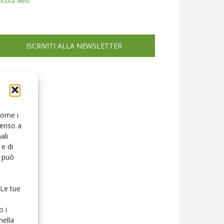
icola web
ISCRIVITI ALLA NEWSLETTER
 come i
senso a
ali
e di
o può
 Le tue
o i
nella