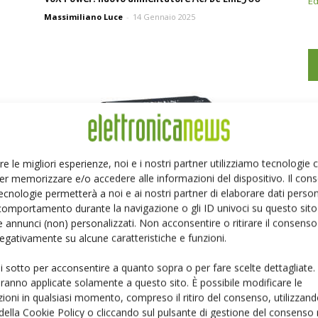
Ed
Massimiliano Luce
-
14 Gennaio 2025
re le migliori esperienze, noi e i nostri partner utilizziamo tecnologie
er memorizzare e/o accedere alle informazioni del dispositivo. Il con
ecnologie permetterà a noi e ai nostri partner di elaborare dati person
Mornsun: Power Supply e fotovoltaico
comportamento durante la navigazione o gli ID univoci su questo sito 
10 Ottobre 2022
 annunci (non) personalizzati. Non acconsentire o ritirare il consens
 negativamente su alcune caratteristiche e funzioni.
ui sotto per acconsentire a quanto sopra o per fare scelte dettagliate.
aranno applicate solamente a questo sito. È possibile modificare le
ioni in qualsiasi momento, compreso il ritiro del consenso, utilizzand
 della Cookie Policy o cliccando sul pulsante di gestione del consenso 