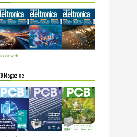
icola web
CB Magazine