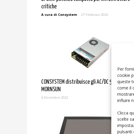
critiche
A cura di Consystem
-
27 Febbraio 2026
Per forni
cookie p
queste t
CONSYSTEM distribuisce gli AC/DC 500 W di
come il 
MORNSUN
mostrare
6 Dicembre 2022
influire
Clicca q
scelte s
impostaz
pulsanti