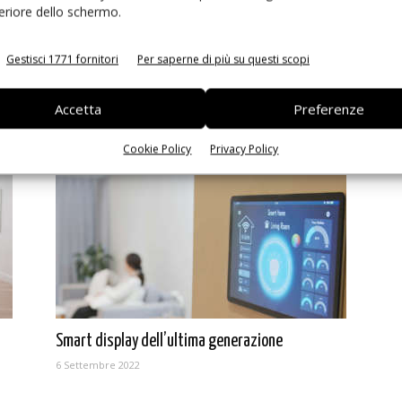
feriore dello schermo.
Gestisci 1771 fornitori
Per saperne di più su questi scopi
on
Il Power Supply per il 5G: le proposte di
Accetta
Preferenze
CONSYSTEM
13 Settembre 2022
Cookie Policy
Privacy Policy
Smart display dell’ultima generazione
6 Settembre 2022