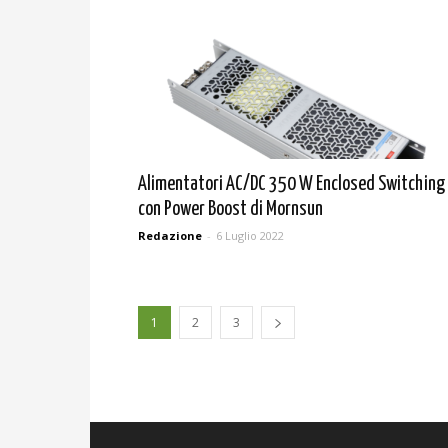
Alimentatori AC/DC 350 W Enclosed Switching
con Power Boost di Mornsun
Redazione
-
6 Luglio 2022
1
2
3