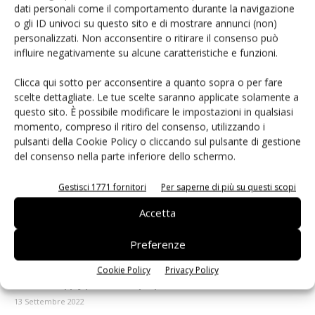
dati personali come il comportamento durante la navigazione
o gli ID univoci su questo sito e di mostrare annunci (non)
personalizzati. Non acconsentire o ritirare il consenso può
influire negativamente su alcune caratteristiche e funzioni.
Da Orvem antenne per quasiasi applicazione
Clicca qui sotto per acconsentire a quanto sopra o per fare
30 Ottobre 2022
scelte dettagliate. Le tue scelte saranno applicate solamente a
questo sito. È possibile modificare le impostazioni in qualsiasi
momento, compreso il ritiro del consenso, utilizzando i
pulsanti della Cookie Policy o cliccando sul pulsante di gestione
del consenso nella parte inferiore dello schermo.
Gestisci 1771 fornitori
Per saperne di più su questi scopi
Accetta
Preferenze
Cookie Policy
Privacy Policy
Il Power Supply per il 5G: le proposte di CONSYSTEM
13 Settembre 2022