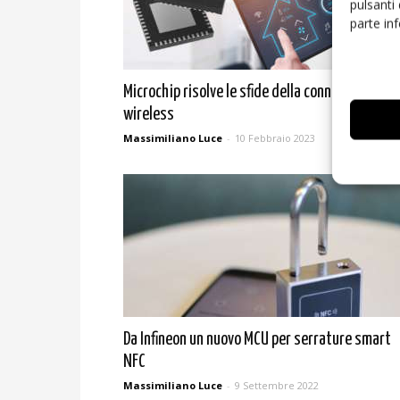
pulsanti
parte in
Microchip risolve le sfide della connettività
wireless
Massimiliano Luce
-
10 Febbraio 2023
Da Infineon un nuovo MCU per serrature smart
NFC
Massimiliano Luce
-
9 Settembre 2022