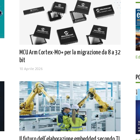
MCU Arm Cortex-M0+ per la migrazione da 8 a 32
Ed
bit
10 Aprile 2026
P
Il futuro dell’elaborazione embedded secondo TI