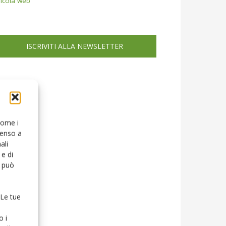
icola web
ISCRIVITI ALLA NEWSLETTER
 come i
senso a
ali
e di
o può
 Le tue
o i