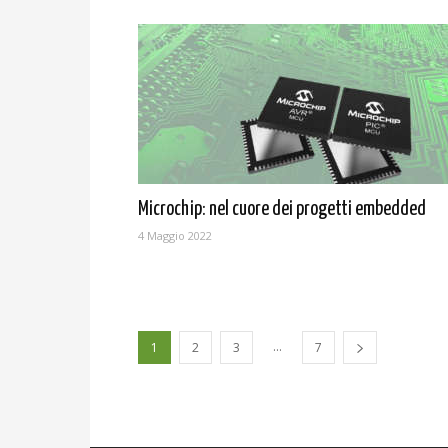
Microchip: nel cuore dei progetti embedded
4 Maggio 2022
...
1
2
3
7