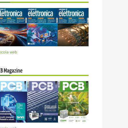
icola web
CB Magazine