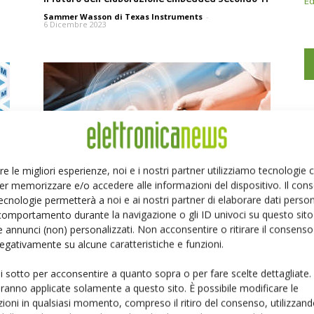
Ed
Sammer Wasson di Texas Instruments
-
6 Dicembre 2023
re le migliori esperienze, noi e i nostri partner utilizziamo tecnologie
er memorizzare e/o accedere alle informazioni del dispositivo. Il con
i
Automotive: MCU BLE onsemi per applicazioni
ecnologie permetterà a noi e ai nostri partner di elaborare dati person
wireless
comportamento durante la navigazione o gli ID univoci su questo sito 
 annunci (non) personalizzati. Non acconsentire o ritirare il consens
Massimiliano Luce
-
7 Aprile 2023
 negativamente su alcune caratteristiche e funzioni.
ui sotto per acconsentire a quanto sopra o per fare scelte dettagliate.
aranno applicate solamente a questo sito. È possibile modificare le
ioni in qualsiasi momento, compreso il ritiro del consenso, utilizzand