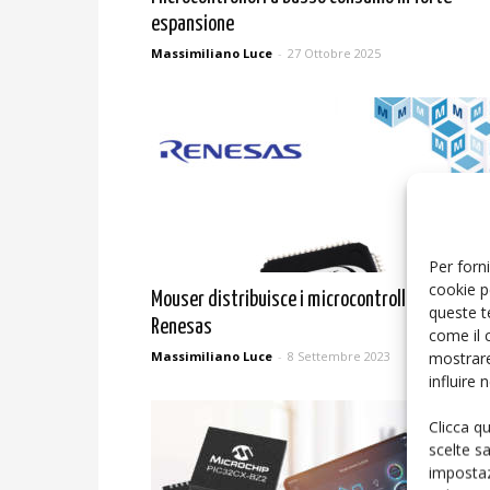
espansione
Massimiliano Luce
-
27 Ottobre 2025
Per forni
cookie p
Mouser distribuisce i microcontrollori RA4E2 d
queste t
Renesas
come il 
mostrare
Massimiliano Luce
-
8 Settembre 2023
influire
Clicca q
scelte s
impostaz