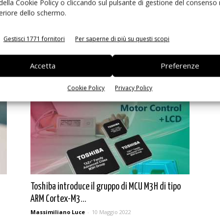
 della Cookie Policy o cliccando sul pulsante di gestione del consenso 
feriore dello schermo.
Gestisci 1771 fornitori
Per saperne di più su questi scopi
Infineon lancia la serie XMC7000 per applicazioni
industriali
Accetta
Preferenze
Massimiliano Luce
-
13 Dicembre 2022
Cookie Policy
Privacy Policy
Toshiba introduce il gruppo di MCU M3H di tipo
ARM Cortex-M3...
Massimiliano Luce
-
10 Maggio 2022