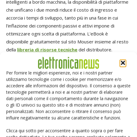
intelligenti a bordo macchina, la disponibilità di piattaforme
che unificano i due mondi riduce il costo di ingresso e
accorcia i tempi di sviluppo, tanto più in una fase in cui
l'inflazione dei componenti passivi e attivi impone di
ottimizzare ogni scelta di piattaforma. L'eBook è
disponibile gratuitamente sul sito Mouser insieme al resto
della
libreria di risorse tecniche
del distributore.
Per scaricare e leggere il nuovo eBook, visita
Per fornire le migliori esperienze, noi e i nostri partner
https://resources.
mouser
.com/manufacturer-
utilizziamo tecnologie come i cookie per memorizzare e/o
ebook
s/arduino-from-blink-to-think-uno-q-helps-
accedere alle informazioni del dispositivo. Il consenso a queste
tecnologie permetterà a noi e ai nostri partner di elaborare
designers-go-from-idea-to-intelligent-product/
. Per
dati personali come il comportamento durante la navigazione
sfogliare la vasta raccolta degli eBook di Mouser,
o gli ID univoci su questo sito e di mostrare annunci (non)
visita
https://resources.
mouser
.com/manufacturer-
personalizzati. Non acconsentire o ritirare il consenso può
ebook
s/
.
influire negativamente su alcune caratteristiche e funzioni.
Clicca qui sotto per acconsentire a quanto sopra o per fare
TAG
Arduino
computer vision
Debian
edge AI