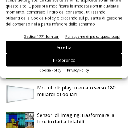
scelte dettagliate. Le tue scelte saranno applicate solamente a
questo sito. È possibile modificare le impostazioni in qualsiasi
Linux embedded
Microcontrollori
Mouser
real-time
momento, compreso il ritiro del consenso, utilizzando i
sistemi embedded
UNO Q
pulsanti della Cookie Policy o cliccando sul pulsante di gestione
del consenso nella parte inferiore dello schermo.
Gestisci 1771 fornitori
Per saperne di più su questi scopi
Facebook
Twitter
Accetta
Preferenze
Cookie Policy
Privacy Policy
ARTICOLI CORRELATI
ALTRO DALL'AUTORE
Moduli display: mercato verso 180
miliardi di dollari
Sensori di imaging: trasformare la
luce in dati affidabili