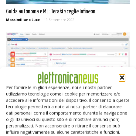
Guida autonoma e ML: Teraki sceglie Infineon
Massimiliano Luce
-
19 Settembre 2022
Per fornire le migliori esperienze, noi e i nostri partner
utilizziamo tecnologie come i cookie per memorizzare e/o
accedere alle informazioni del dispositivo. Il consenso a queste
Da Arrow e Senseye soluzioni di manutenzione predittiva
tecnologie permetterà a noi e ai nostri partner di elaborare
basate sull’IA
dati personali come il comportamento durante la navigazione
Massimiliano Luce
-
8 Giugno 2022
o gli ID univoci su questo sito e di mostrare annunci (non)
personalizzati. Non acconsentire o ritirare il consenso può
influire negativamente su alcune caratteristiche e funzioni.