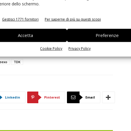
feriore dello schermo.
l MDK colma il divario tra l'apprendimento automatico e
Gestisci 1771 fornitori
Per saperne di più su questi scopi
azione senza sforzo dei modelli Qeexo AutoML in
ato,
Sang Lee, ceo di Qeexo
.
Accetta
Preferenze
Cookie Policy
Privacy Policy
eexo
TDK
Linkedin
Pinterest
Email