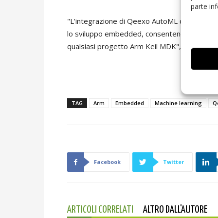
parte in
"L'integrazione di Qeexo AutoML con Arm Kei
lo sviluppo embedded, consentendo l'integr
qualsiasi progetto Arm Keil MDK", ha dichiar
TAG
Arm
Embedded
Machine learning
Q
Facebook
Twitter
ARTICOLI CORRELATI
ALTRO DALL'AUTORE