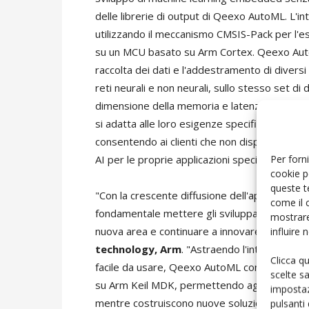
delle librerie di output di Qeexo AutoML. L'in
utilizzando il meccanismo CMSIS-Pack per l'es
su un MCU basato su Arm Cortex. Qeexo Auto
raccolta dei dati e l'addestramento di diver
reti neurali e non neurali, sullo stesso set di
dimensione della memoria e latenza), in modo
si adatta alle loro esigenze specifiche. Qeex
consentendo ai clienti che non dispongono di
Per forni
AI per le proprie applicazioni specifiche.
cookie p
queste t
"Con la crescente diffusione dell'apprendim
come il 
fondamentale mettere gli sviluppatori di sof
mostrare
influire
nuova area e continuare a innovare", ha dich
technology, Arm
. "Astraendo l'intero proce
Clicca q
facile da usare, Qeexo AutoML consente di co
scelte s
su Arm Keil MDK, permettendo agli sviluppat
impostaz
mentre costruiscono nuove soluzioni su Arm.
pulsanti