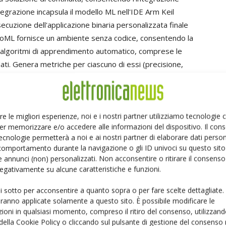
tegrazione incapsula il modello ML nell'IDE Arm Keil
ecuzione dell'applicazione binaria personalizzata finale
ML fornisce un ambiente senza codice, consentendo la
si algoritmi di apprendimento automatico, comprese le
 dati. Genera metriche per ciascuno di essi (precisione,
 che gli utenti possano scegliere il modello che meglio
o AutoML semplifica l'automazione intuitiva dei processi,
 preziose risorse di ML di progettare funzionalità Edge
re le migliori esperienze, noi e i nostri partner utilizziamo tecnologie
er memorizzare e/o accedere alle informazioni del dispositivo. Il con
ecnologie permetterà a noi e ai nostri partner di elaborare dati person
ento automatico (ML) in ambito embedded e IoT, è
comportamento durante la navigazione o gli ID univoci su questo sito 
tware embedded in condizione di navigare in questa
 annunci (non) personalizzati. Non acconsentire o ritirare il consens
 negativamente su alcune caratteristiche e funzioni.
iarato
Reinhard Keil, senior director, embedded
sso di sviluppo ML con un'interfaccia grafica potente e
ui sotto per acconsentire a quanto sopra o per fare scelte dettagliate.
struire, testare e distribuire rapidamente i modelli ML
aranno applicate solamente a questo sito. È possibile modificare le
ori embedded e IoT di sfruttare la potenza del ML
ioni in qualsiasi momento, compreso il ritiro del consenso, utilizzand
"
 della Cookie Policy o cliccando sul pulsante di gestione del consenso 