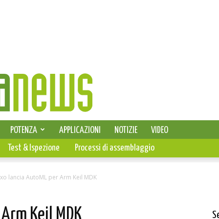
SELEZIONE DI ELETTRONICA
POTENZA
APPLICAZIONI
NOTIZIE
VIDEO
PCB
Test & Ispezione
Processi di assemblaggio
xo lancia AutoML per Arm Keil MDK
 Arm Keil MDK
S