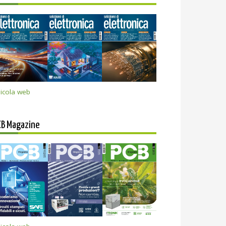
icola web
CB Magazine