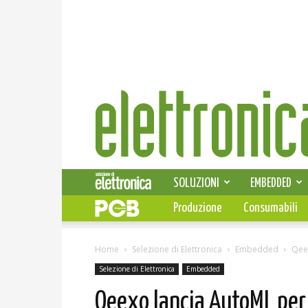
Elettronica
News
SOLUZIONI
EMBEDDED
Produzione
Consumabili
Home
Selezione di Elettronica
Embedded
Qee
Selezione di Elettronica
Embedded
Qeexo lancia AutoML per