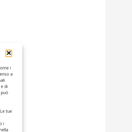
 come i
senso a
ali
e di
o può
 Le tue
o i
nella