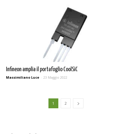
Infineon amplia il portafoglio CoolSiC
Massimiliano Luce
-
23 Maggio 2022
1
2