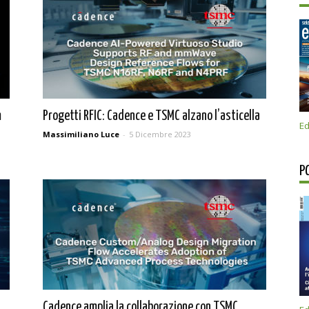
m
Progetti RFIC: Cadence e TSMC alzano l’asticella
Ed
Massimiliano Luce
-
5 Dicembre 2023
P
Cadence amplia la collaborazione con TSMC