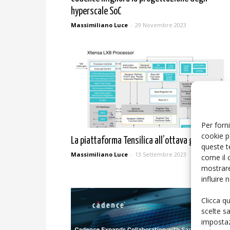
hyperscale SoC
Massimiliano Luce
-
29 Novembre 2023
Per forni
cookie p
La piattaforma Tensilica all’ottava generazion
queste t
Massimiliano Luce
-
13 Settembre 2023
come il 
mostrare
influire
Clicca q
scelte s
impostaz