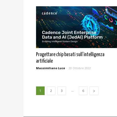
Progettare chip basati sull’intelligenza
artificiale
Massimiliano Luce
-
20 Ottobre 2022
...
1
2
3
6