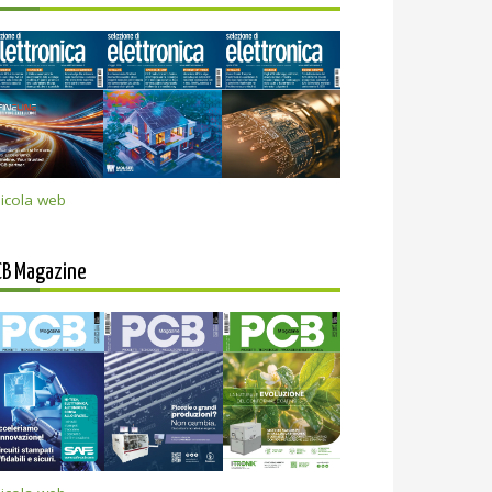
icola web
CB Magazine