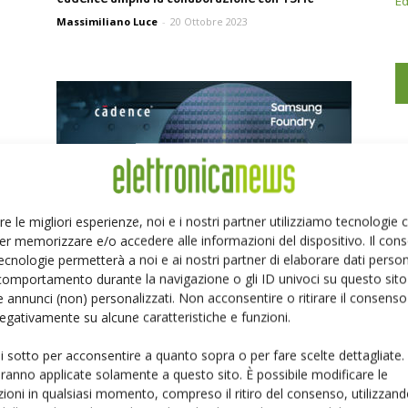
Ed
Massimiliano Luce
-
20 Ottobre 2023
re le migliori esperienze, noi e i nostri partner utilizziamo tecnologie
er memorizzare e/o accedere alle informazioni del dispositivo. Il con
e
Samsung Foundry certifica il flusso Cadence
ecnologie permetterà a noi e ai nostri partner di elaborare dati person
Virtuoso Studio
comportamento durante la navigazione o gli ID univoci su questo sito 
 annunci (non) personalizzati. Non acconsentire o ritirare il consens
Massimiliano Luce
-
5 Settembre 2023
 negativamente su alcune caratteristiche e funzioni.
ui sotto per acconsentire a quanto sopra o per fare scelte dettagliate.
aranno applicate solamente a questo sito. È possibile modificare le
ioni in qualsiasi momento, compreso il ritiro del consenso, utilizzand