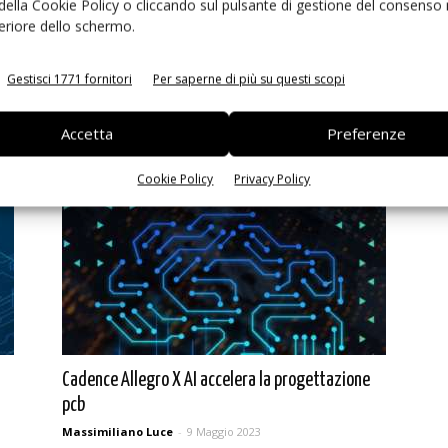
 della Cookie Policy o cliccando sul pulsante di gestione del consenso 
feriore dello schermo.
Gestisci 1771 fornitori
Per saperne di più su questi scopi
Cadence supporta la tecnologia Samsung
Foundry SF2
Accetta
Preferenze
Massimiliano Luce
-
20 Luglio 2023
Cookie Policy
Privacy Policy
Cadence Allegro X AI accelera la progettazione
pcb
Massimiliano Luce
-
9 Maggio 2023