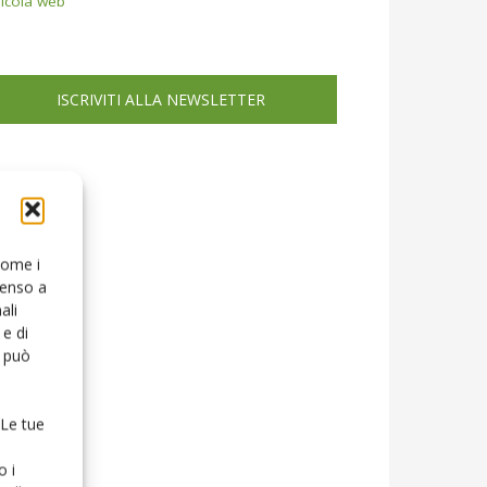
icola web
ISCRIVITI ALLA NEWSLETTER
 come i
senso a
ali
e di
o può
 Le tue
o i