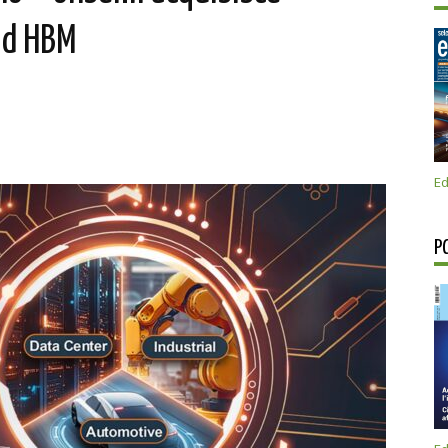
ld HBM
Ed
P