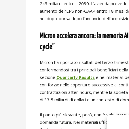
243 miliardi entro il 2030. L’azienda prevede i
aumento dell’EPS non-GAAP entro 18 mesi dall
nel dopo-borsa dopo l’annuncio dell’acquisizio
Micron accelera ancora: la memoria AI
cycle”
Micron ha riportato risultati del terzo trimes
confermandosi tra i principali beneficiari dell
sezione
Quarterly Results
e nei materiali pe
con forza: nelle coperture successive ai conti s
contrattazioni after-hours, mentre la società
di 33,5 miliardi di dollari e un contesto di d
Il punto più rilevante, però, non è solo la cres
domanda futura. Nei materiali ufficiali Micron 