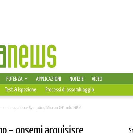
SELEZIONE DI ELETTRONICA
POTENZA
APPLICAZIONI
NOTIZIE
VIDEO
PCB
Test & Ispezione
Processi di assemblaggio
onsemi acquisisce Synaptics, Micron $41 mld HBM
no – onsemi acquisisce
S