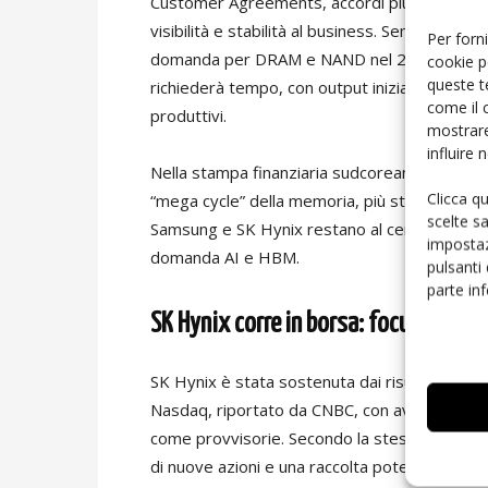
Customer Agreements, accordi pluriennali di
visibilità e stabilità al business. Sempre nei d
Per forni
domanda per DRAM e NAND nel 2026 resterà vin
cookie p
queste t
richiederà tempo, con output iniziale da nuovi 
come il 
produttivi.
mostrare
influire
Nella stampa finanziaria sudcoreana e internaz
Clicca q
“mega cycle” della memoria, più strutturale di
scelte s
Samsung e SK Hynix restano al centro dell’att
impostaz
domanda AI e HBM.
pulsanti
parte in
SK Hynix corre in borsa: focus su HBM
SK Hynix è stata sostenuta dai risultati di Mi
Nasdaq, riportato da CNBC, con avvio delle neg
come provvisorie. Secondo la stessa ricostruz
di nuove azioni e una raccolta potenziale vicina 