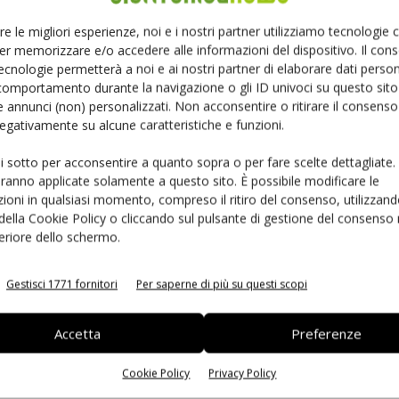
versi dai precedenti LTA e pensati per dare maggiore
ocumenti per gli investitori, il gruppo indica che la
re le migliori esperienze, noi e i nostri partner utilizziamo tecnologie
colata dall’offerta e che nuova capacità significativa
er memorizzare e/o accedere alle informazioni del dispositivo. Il con
ecnologie permetterà a noi e ai nostri partner di elaborare dati person
impianti atteso tra il 2027 e il 2028 a seconda dei siti
comportamento durante la navigazione o gli ID univoci su questo sito 
 annunci (non) personalizzati. Non acconsentire o ritirare il consens
 negativamente su alcune caratteristiche e funzioni.
ionale si sta già consolidando la lettura di un possibile
ui sotto per acconsentire a quanto sopra o per fare scelte dettagliate.
 una normale ripresa ciclica. In questo contesto,
aranno applicate solamente a questo sito. È possibile modificare le
enzione del mercato per la loro esposizione diretta alla
ioni in qualsiasi momento, compreso il ritiro del consenso, utilizzand
 della Cookie Policy o cliccando sul pulsante di gestione del consenso 
feriore dello schermo.
 e accesso ai capitali USA
Gestisci 1771 fornitori
Per saperne di più su questi scopi
cron e dall’annuncio del progetto di quotazione ADR al
Accetta
Preferenze
oziazioni indicato per il 10 luglio, pur con date definite
ione, l’operazione prevede l’emissione di 17,79 milioni
Cookie Policy
Privacy Policy
a 45,45 trilioni di won, pari a circa 29,6 miliardi di