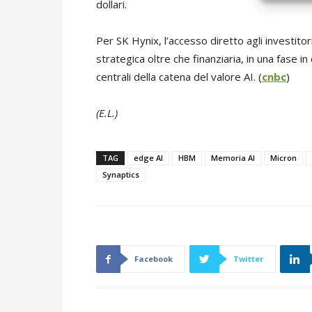
dollari.
Per SK Hynix, l’accesso diretto agli investitor
strategica oltre che finanziaria, in una fase i
centrali della catena del valore AI. (
cnbc
)
(E.L.)
TAG
edge AI
HBM
Memoria AI
Micron
Synaptics
Facebook
Twitter