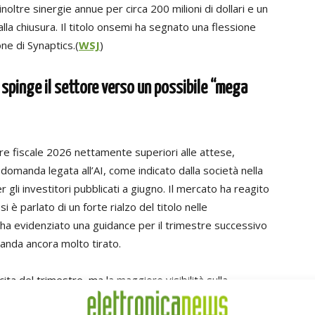
noltre sinergie annue per circa 200 milioni di dollari e un
a chiusura. Il titolo onsemi ha segnato una flessione
ne di Synaptics.(
WSJ
)
 spinge il settore verso un possibile “mega
tre fiscale 2026 nettamente superiori alle attese,
a domanda legata all’AI, come indicato dalla società nella
r gli investitori pubblicati a giugno. Il mercato ha reagito
i è parlato di un forte rialzo del titolo nelle
 ha evidenziato una guidance per il trimestre successivo
omanda ancora molto tirato.
cita del trimestre, ma la maggiore visibilità sulla
spiega di stare lavorando con i clienti su Strategic