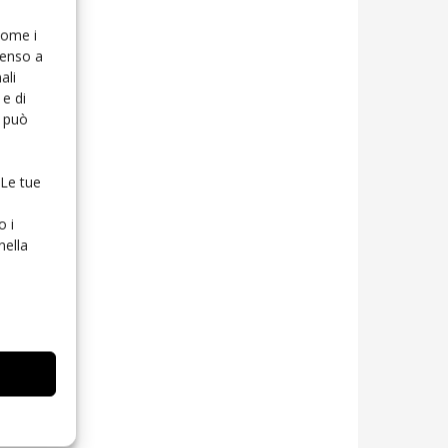
 come i
senso a
ali
e di
o può
 Le tue
o i
nella