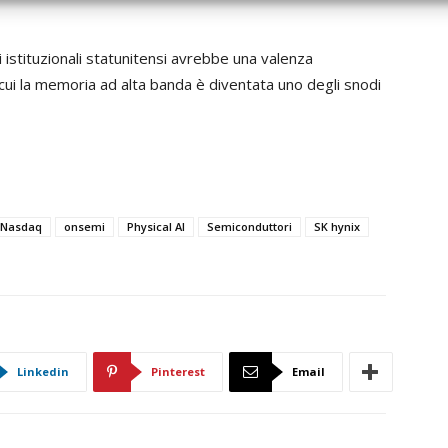
i istituzionali statunitensi avrebbe una valenza
n cui la memoria ad alta banda è diventata uno degli snodi
Nasdaq
onsemi
Physical AI
Semiconduttori
SK hynix
Linkedin
Pinterest
Email