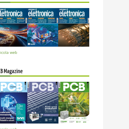
icola web
CB Magazine