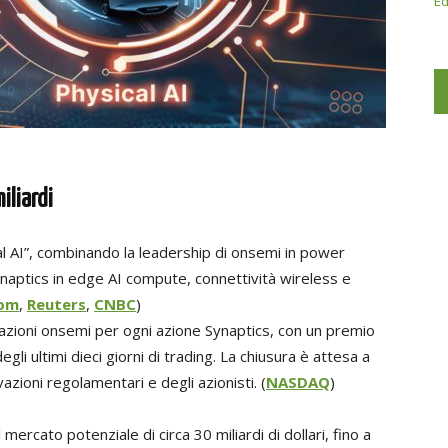
Ed
iliardi
cal AI”, combinando la leadership di onsemi in power
naptics in edge AI compute, connettività wireless e
oom
,
Reuters
,
CNBC
)
azioni onsemi per ogni azione Synaptics, con un premio
gli ultimi dieci giorni di trading. La chiusura è attesa a
ioni regolamentari e degli azionisti. (
NASDAQ
)
ercato potenziale di circa 30 miliardi di dollari, fino a