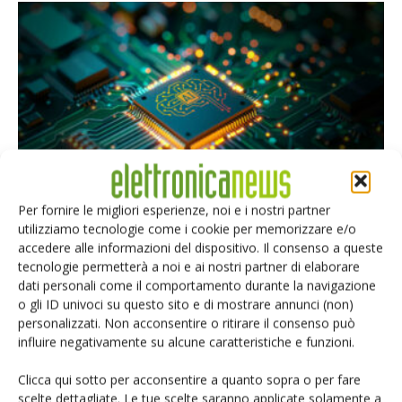
Mythic punta sull’analogico
Per fornire le migliori esperienze, noi e i nostri partner
utilizziamo tecnologie come i cookie per memorizzare e/o
Riccardo Busetto
-
19 Marzo 2026
accedere alle informazioni del dispositivo. Il consenso a queste
tecnologie permetterà a noi e ai nostri partner di elaborare
dati personali come il comportamento durante la navigazione
o gli ID univoci su questo sito e di mostrare annunci (non)
Selezione di elettronica
personalizzati. Non acconsentire o ritirare il consenso può
influire negativamente su alcune caratteristiche e funzioni.
Clicca qui sotto per acconsentire a quanto sopra o per fare
scelte dettagliate. Le tue scelte saranno applicate solamente a