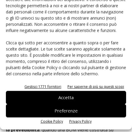
tecnologie permetterà a noi e ai nostri partner di elaborare
pesante e giuridicamente non semplice da attivare.
dati personali come il comportamento durante la navigazione
Un’inchiesta antidumping ad hoc sarebbe più tradizionale,
o gli ID univoci su questo sito e di mostrare annunci (non)
ma i suoi tempi rischiano di essere incompatibili con la
personalizzati. Non acconsentire o ritirare il consenso può
velocità con cui la capacità cinese continua a crescere. La
influire negativamente su alcune caratteristiche e funzioni.
terza strada è più industriale che punitiva: rafforzare il
Clicca qui sotto per acconsentire a quanto sopra o per fare
Chips Act sui nodi maturi e ampliare le partnership con
scelte dettagliate. Le tue scelte saranno applicate solamente a
Taiwan
,
Giappone
e
Corea
secondo la logica già nota di
questo sito. È possibile modificare le impostazioni in qualsiasi
“
promote, protect, partner
”.
momento, compreso il ritiro del consenso, utilizzando i
pulsanti della Cookie Policy o cliccando sul pulsante di gestione
del consenso nella parte inferiore dello schermo.
Per i buyer industriali italiani il tema è già concreto. Le
politiche di prezzo sui MOSFET di media tensione, sui gate
Gestisci 1771 fornitori
Per saperne di più su questi scopi
driver e su alcuni SoC industriali stanno iniziando a risentire
Accetta
del nuovo equilibrio di mercato, mentre la possibile
introduzione di misure tariffarie o restrittive potrebbe
Preferenze
cambiare rapidamente il costo effettivo di alcune famiglie di
Cookie Policy
Privacy Policy
componenti.
Il problema non è solo il prezzo in sé, ma
la prevedibilità
: quando una BOM viene costruita su