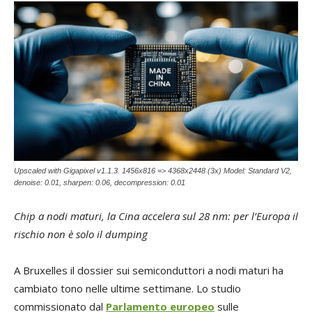
Upscaled with Gigapixel v1.1.3. 1456x816 => 4368x2448 (3x) Model: Standard V2,
denoise: 0.01, sharpen: 0.06, decompression: 0.01
Chip a nodi maturi, la Cina accelera sul 28 nm: per l’Europa il
rischio non è solo il dumping
A Bruxelles il dossier sui semiconduttori a nodi maturi ha
cambiato tono nelle ultime settimane. Lo studio
commissionato dal
Parlamento europeo
sulle