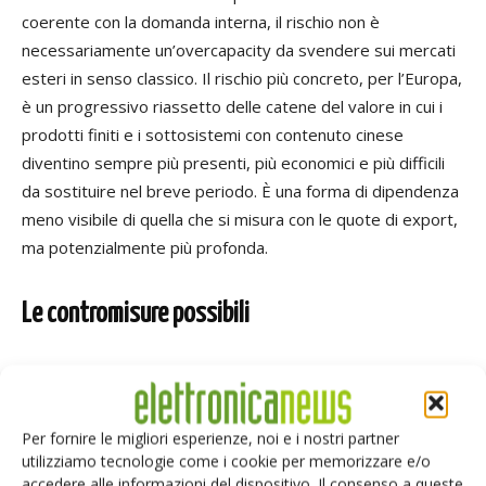
coerente con la domanda interna, il rischio non è
necessariamente un’overcapacity da svendere sui mercati
esteri in senso classico. Il rischio più concreto, per l’Europa,
è un progressivo riassetto delle catene del valore in cui i
prodotti finiti e i sottosistemi con contenuto cinese
diventino sempre più presenti, più economici e più difficili
da sostituire nel breve periodo. È una forma di dipendenza
meno visibile di quella che si misura con le quote di export,
ma potenzialmente più profonda.
Le contromisure possibili
A Bruxelles
le opzioni non sono molte, e nessuna è
indolore
. Lo strumento anti-coercizione approvato nel
2023 darebbe alla Commissione la possibilità di usare dazi
Per fornire le migliori esperienze, noi e i nostri partner
mirati, esclusioni dagli appalti pubblici e misure sulla
utilizziamo tecnologie come i cookie per memorizzare e/o
proprietà intellettuale, ma politicamente è una scelta
accedere alle informazioni del dispositivo. Il consenso a queste