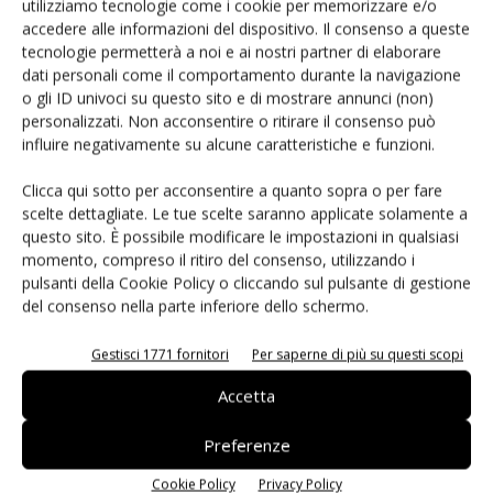
utilizziamo tecnologie come i cookie per memorizzare e/o
accedere alle informazioni del dispositivo. Il consenso a queste
Qualunque sia il materiale del rivestimento, dopo
tecnologie permetterà a noi e ai nostri partner di elaborare
dati personali come il comportamento durante la navigazione
l’applicazione deve essere fatto indurire; l’indurimento può
o gli ID univoci su questo sito e di mostrare annunci (non)
avvenire in modo naturale, con il calore o con i raggi UV, a
personalizzati. Non acconsentire o ritirare il consenso può
seconda del tipo di rivestimento utilizzato.
I
l processo che
influire negativamente su alcune caratteristiche e funzioni.
porta il materiale dalla deposizione al suo stato definitivo si
Clicca qui sotto per acconsentire a quanto sopra o per fare
chiama “curing”.
scelte dettagliate. Le tue scelte saranno applicate solamente a
questo sito. È possibile modificare le impostazioni in qualsiasi
Il tempo e le modalità di essiccazione dipendono dal tipo di
momento, compreso il ritiro del consenso, utilizzando i
rivestimento e dalle condizioni ambientali: per i materiali
pulsanti della Cookie Policy o cliccando sul pulsante di gestione
del consenso nella parte inferiore dello schermo.
acrilici il tempo di assenza di tack (cioè quello dopo cui non
“appiccica” pi
ù) varia da pochi minuti a un'ora, mentre
Gestisci 1771 fornitori
Per saperne di più su questi scopi
l'indurimento completo può richiedere dalle 24 alle 72 ore.
Gli uretani si asciugano rapidamente, spesso in pochi
Accetta
minuti, ma la consistenza definitiva può richiedere dalle 24
Preferenze
alle 48 ore.
Cookie Policy
Privacy Policy