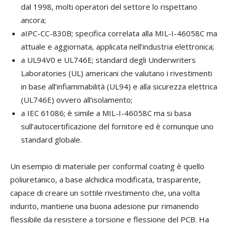
dal 1998, molti operatori del settore lo rispettano
ancora;
aIPC-CC-830B; specifica correlata alla MIL-I-46058C ma
attuale e aggiornata, applicata nell’industria elettronica;
a UL94V0 e UL746E; standard degli Underwriters
Laboratories (UL) americani che valutano i rivestimenti
in base all’infiammabilità (UL94) e alla sicurezza elett
rica
(UL746E) ovvero all’isolamento;
a IEC 61086; è simile a MIL-I-46058C ma si basa
sull’autocertificazione del fornitore ed è comunque uno
standard globale.
Un esempio di materiale per conformal coating è quello
poliuretanico, a base alchidica modificata, trasparente,
capace di creare un sottile rivestimento che, una volta
indurito, mantiene una buona adesione pur rimanendo
flessibile da resistere a torsione e flessione del PCB. Ha