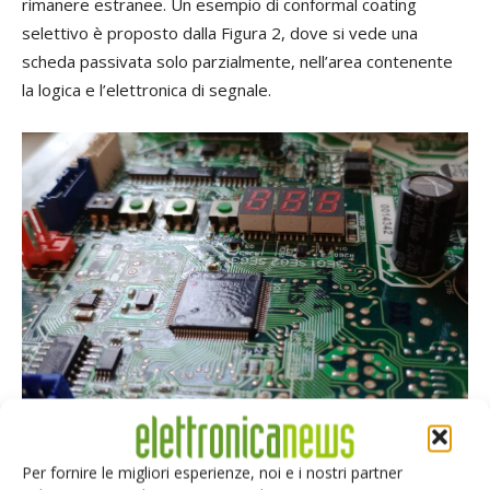
rimanere estranee. Un esempio di conformal coating
selettivo è proposto dalla Figura 2, dove si vede una
scheda passivata solo parzialmente, nell’area contenente
la logica e l’elettronica di segnale.
Figura 2 – Rivestimento parziale in materiale siliconico su un PCB-A ibrido SMT/THT
Per fornire le migliori esperienze, noi e i nostri partner
destinato alle unità esterne dei condizionatori d’aria