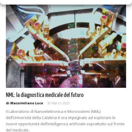
NML: la diagnostica medicale del futuro
di Massimiliano Luce
-
30 Marzo 2023
il Laboratorio di Nanoelettronica e Microsistemi (NML)
dell’Università della Calabria è ora impegnato ad esplorare le
nuove opportunità dell’intelligenza artificiale soprattutto sul fronte
del medicale.