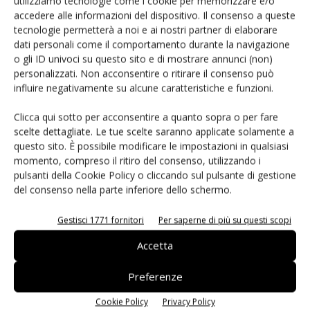
utilizziamo tecnologie come i cookie per memorizzare e/o
accedere alle informazioni del dispositivo. Il consenso a queste
tecnologie permetterà a noi e ai nostri partner di elaborare
dati personali come il comportamento durante la navigazione
o gli ID univoci su questo sito e di mostrare annunci (non)
personalizzati. Non acconsentire o ritirare il consenso può
influire negativamente su alcune caratteristiche e funzioni.
Clicca qui sotto per acconsentire a quanto sopra o per fare
scelte dettagliate. Le tue scelte saranno applicate solamente a
questo sito. È possibile modificare le impostazioni in qualsiasi
momento, compreso il ritiro del consenso, utilizzando i
pulsanti della Cookie Policy o cliccando sul pulsante di gestione
del consenso nella parte inferiore dello schermo.
Microvia: un argomento sempre poco conosciuto
Gestisci 1771 fornitori
Per saperne di più su questi scopi
Paolo Paolucci
-
8 Giugno 2023
Accetta
Man mano che i dispositivi elettronici diventano più piccoli e più
sofisticati diventa vincolante la necessità di realizzare microvia
sempre più piccoli.
Preferenze
Cookie Policy
Privacy Policy