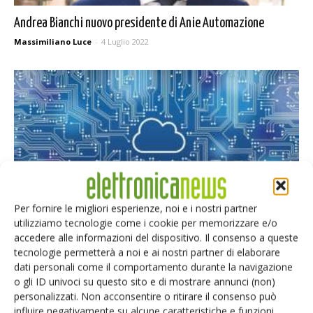
Andrea Bianchi nuovo presidente di Anie Automazione
Massimiliano Luce
-
4 Luglio 2022
Per fornire le migliori esperienze, noi e i nostri partner
utilizziamo tecnologie come i cookie per memorizzare e/o
Disponibile la seconda generazione della soluzione Fujitsu
accedere alle informazioni del dispositivo. Il consenso a queste
PRIMEFLEX
tecnologie permetterà a noi e ai nostri partner di elaborare
Massimiliano Luce
-
17 Maggio 2022
dati personali come il comportamento durante la navigazione
o gli ID univoci su questo sito e di mostrare annunci (non)
personalizzati. Non acconsentire o ritirare il consenso può
influire negativamente su alcune caratteristiche e funzioni.