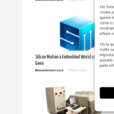
Per forni
cookie p
queste t
come il 
mostrare
influire
Clicca q
scelte s
impostaz
Silicon Motion a Embedded World con gli SSD PC
pulsanti
Gen4
parte in
Massimiliano Luce
-
13 Marzo 2023