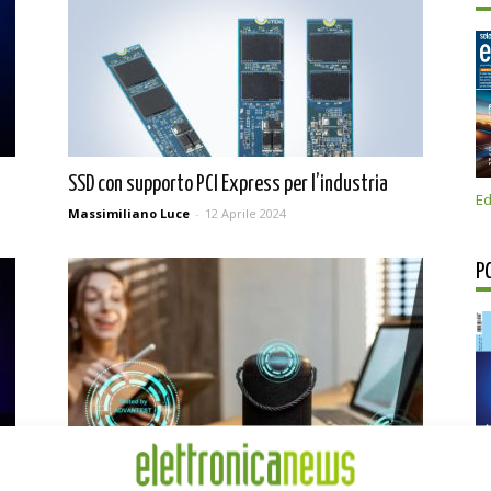
SSD con supporto PCI Express per l’industria
Ed
Massimiliano Luce
-
12 Aprile 2024
P
PCI-SIG certifica il tester SSD di Advantest
Massimiliano Luce
-
18 Ottobre 2023