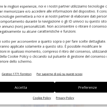
Ed
re le migliori esperienze, noi e i nostri partner utilizziamo tecnologie
er memorizzare e/o accedere alle informazioni del dispositivo. Il con
ecnologie permetterà a noi e ai nostri partner di elaborare dati person
comportamento durante la navigazione o gli ID univoci su questo sito 
 annunci (non) personalizzati. Non acconsentire o ritirare il consens
 negativamente su alcune caratteristiche e funzioni.
ui sotto per acconsentire a quanto sopra o per fare scelte dettagliate.
aranno applicate solamente a questo sito. È possibile modificare le
ioni in qualsiasi momento, compreso il ritiro del consenso, utilizzand
Ie
Kioxia: nuovi SSD con tecnologia PCIe 5.0
 della Cookie Policy o cliccando sul pulsante di gestione del consenso 
Massimiliano Luce
-
13 Settembre 2022
feriore dello schermo.
Gestisci 1771 fornitori
Per saperne di più su questi scopi
Accetta
Preferenze
Cookie Policy
Privacy Policy