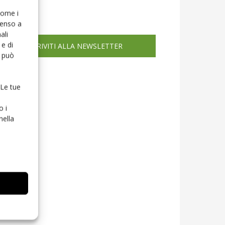
icola web
 come i
senso a
ali
e di
ISCRIVITI ALLA NEWSLETTER
o può
 Le tue
o i
nella