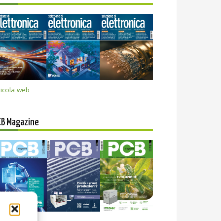
icola web
CB Magazine