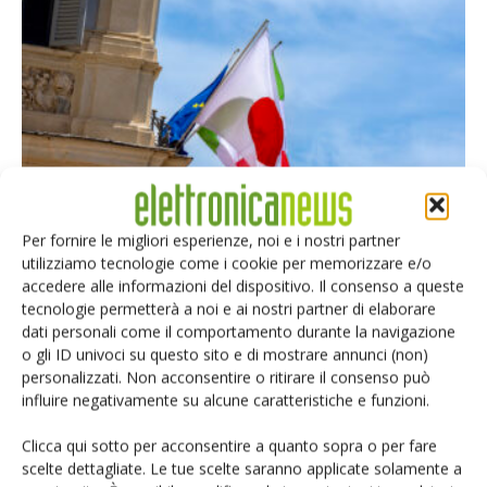
Le ultimissime del 16 giugno – Rapidus porta il 2nm in...
Per fornire le migliori esperienze, noi e i nostri partner
16 Giugno 2026
utilizziamo tecnologie come i cookie per memorizzare e/o
accedere alle informazioni del dispositivo. Il consenso a queste
tecnologie permetterà a noi e ai nostri partner di elaborare
dati personali come il comportamento durante la navigazione
o gli ID univoci su questo sito e di mostrare annunci (non)
Selezione di elettronica
personalizzati. Non acconsentire o ritirare il consenso può
influire negativamente su alcune caratteristiche e funzioni.
Clicca qui sotto per acconsentire a quanto sopra o per fare
scelte dettagliate. Le tue scelte saranno applicate solamente a