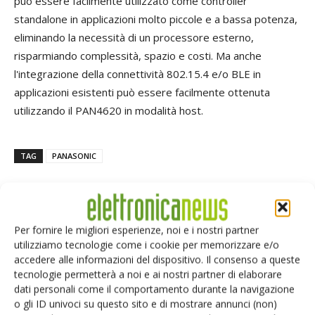
può essere facilmente utilizzato come controller
standalone in applicazioni molto piccole e a bassa potenza,
eliminando la necessità di un processore esterno,
risparmiando complessità, spazio e costi. Ma anche
l'integrazione della connettività 802.15.4 e/o BLE in
applicazioni esistenti può essere facilmente ottenuta
utilizzando il PAN4620 in modalità host.
TAG
PANASONIC
Per fornire le migliori esperienze, noi e i nostri partner
Facebook
Twitter
utilizziamo tecnologie come i cookie per memorizzare e/o
accedere alle informazioni del dispositivo. Il consenso a queste
tecnologie permetterà a noi e ai nostri partner di elaborare
dati personali come il comportamento durante la navigazione
o gli ID univoci su questo sito e di mostrare annunci (non)
ARTICOLI CORRELATI
ALTRO DALL'AUTORE