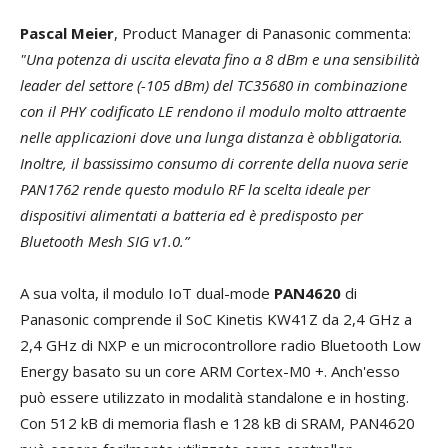
Pascal Meier
, Product Manager di Panasonic commenta:
"Una potenza di uscita elevata fino a 8 dBm e una sensibilità
leader del settore (-105 dBm) del TC35680 in combinazione
con il PHY codificato LE rendono il modulo molto attraente
nelle applicazioni dove una lunga distanza è obbligatoria.
Inoltre, il bassissimo consumo di corrente della nuova serie
PAN1762 rende questo modulo RF la scelta ideale per
dispositivi alimentati a batteria ed è predisposto per
Bluetooth Mesh SIG v1.0.”
A sua volta, il modulo IoT dual-mode
PAN4620
di
Panasonic comprende il SoC Kinetis KW41Z da 2,4 GHz a
2,4 GHz di NXP e un microcontrollore radio Bluetooth Low
Energy basato su un core ARM Cortex-M0 +. Anch'esso
può essere utilizzato in modalità standalone e in hosting.
Con 512 kB di memoria flash e 128 kB di SRAM, PAN4620