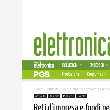
Elettronica
News
SOLUZIONI
EMBEDDED
Produzione
Consumabili
Home
Attualità
Reti d’impresa e fondi per l’inno
Attualità
Aziende
PCB [en]
Events
Reti d’impresa e fondi pe