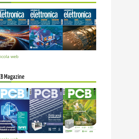
icola web
CB Magazine