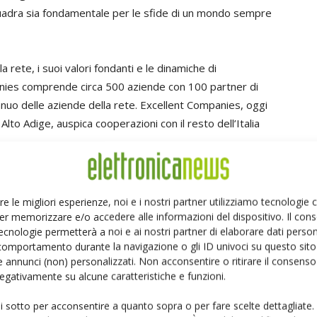
squadra sia fondamentale per le sfide di un mondo sempre
 rete, i suoi valori fondanti e le dinamiche di
nies comprende circa 500 aziende con 100 partner di
nnuo delle aziende della rete. Excellent Companies, oggi
to Adige, auspica cooperazioni con il resto dell’Italia
icata ai
FONDI per le aziende manifatturiere volte
te mantenere la vitalità di un tessuto produttivo di cui
ta la spina dorsale dell’economia nazionale. Ma si
re le migliori esperienze, noi e i nostri partner utilizziamo tecnologie
 rendono complessa la loro gestione, soprattutto in
er memorizzare e/o accedere alle informazioni del dispositivo. Il con
ecnologie permetterà a noi e ai nostri partner di elaborare dati person
inata è infatti dedicata a dipanare, almeno in parte, i
comportamento durante la navigazione o gli ID univoci su questo sito 
re dinamiche così complesse come quelle della
 annunci (non) personalizzati. Non acconsentire o ritirare il consens
 negativamente su alcune caratteristiche e funzioni.
ui sotto per acconsentire a quanto sopra o per fare scelte dettagliate.