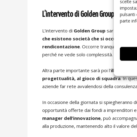
scelte s
impostaz
L’intervento di Golden Group
pulsanti
parte in
L’intervento di
Golden Group
sarà poi il ful
che esistono società che si occupano di tu
rendicontazione
. Occorre tranquillizzare, e
perché ne vede solo complessità.
Altra parte importante sarà poi l'
illustrazion
progettualità, al gioco di squadra
. In qu
aziende far rete avvalendosi della consulenza 
In occasione della giornata si spiegheranno 
opportunità offerte dai fondi a imprenditori
manager dell’innovazione
, può accompagna
alla produzione, mantenendo alto il valore de