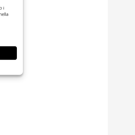
o i
nella