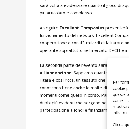
sarà volta a evidenziare quanto il gioco di 
più articolato e complesso.
A seguire
Excellent Companies
presenterà la
funzionamento del network. Excellent Compa
cooperazione e con 43 miliardi di fatturato a
operante soprattutto nel mercato DACH e in Al
La seconda parte dell’evento sarà invece ded
all’innovazione.
Sappiamo quanto sia importan
l’Italia è cosi ricca, un tessuto che rappresen
Per forni
conoscono bene anche le molte dinamiche che
cookie p
queste t
momenti come quello in corso. Parte della matt
come il 
dubbi più evidenti che sorgono nell’affronta
mostrare
partecipazione a fondi e finanziamenti.
influire
Clicca q