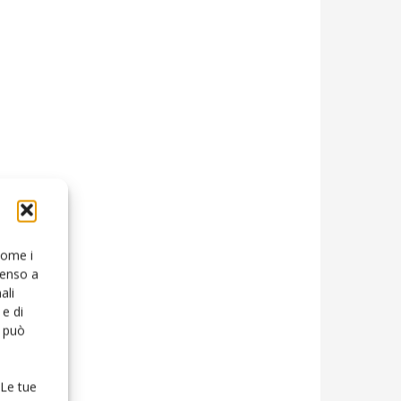
 come i
senso a
ali
e di
o può
 Le tue