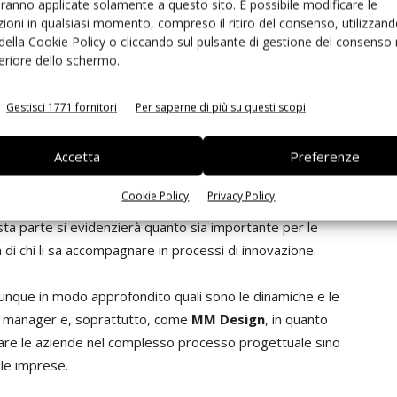
aranno applicate solamente a questo sito. È possibile modificare le
ioni in qualsiasi momento, compreso il ritiro del consenso, utilizzand
 della Cookie Policy o cliccando sul pulsante di gestione del consenso 
feriore dello schermo.
cro della mattinata e sarà volto a
far
capire alle aziende
Gestisci 1771 fornitori
Per saperne di più su questi scopi
tto l’iter: dalla ricerca del bando alla
 soprattutto interessare, chi non approccia il tema
Accetta
Preferenze
Cookie Policy
Privacy Policy
e dei bandi dedicati all’innovazione, alla
esta parte si evidenzierà quanto sia importante per le
di chi li sa accompagnare in processi di innovazione.
dunque in modo approfondito quali sono le dinamiche e le
 e manager e, soprattutto, come
MM Design
, in quanto
re le aziende nel complesso processo progettuale sino
lle imprese.