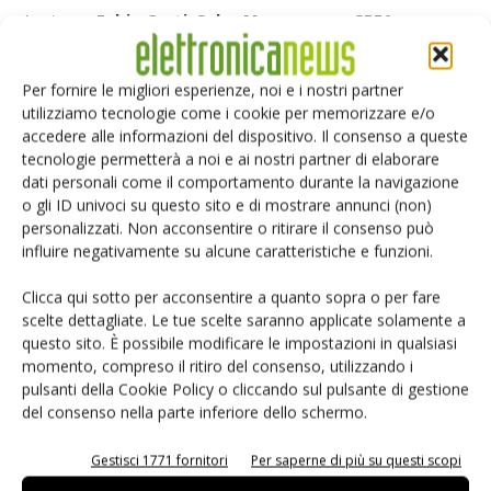
Aggiunge
Fabio Curti, Sales Manager per SPEA
:
“
PreventPCB e SPEA si rivolgono allo stesso cliente, l’una
fornendo i circuiti stampati nudi, l’altro gli equipment per il
Per fornire le migliori esperienze, noi e i nostri partner
collaudo degli assemblati. Entrambe hanno a cuore la qualità
utilizziamo tecnologie come i cookie per memorizzare e/o
del prodotto finale: di qui la volontà di collaborare per
accedere alle informazioni del dispositivo. Il consenso a queste
tecnologie permetterà a noi e ai nostri partner di elaborare
condividere con i loro clienti le conoscenze e gli strumenti
dati personali come il comportamento durante la navigazione
necessari per garantirla, facendo sì che l’elettronica prodotta
o gli ID univoci su questo sito e di mostrare annunci (non)
funzioni correttamente e non si guasti durante l’uso
”.
personalizzati. Non acconsentire o ritirare il consenso può
influire negativamente su alcune caratteristiche e funzioni.
Un
calendario di eventi di training
sta offrendo
Clicca qui sotto per acconsentire a quanto sopra o per fare
l’occasione di fare chiarezza sulle problematiche che si
scelte dettagliate. Le tue scelte saranno applicate solamente a
possono incontrare nel processo produttivo, e su come,
questo sito. È possibile modificare le impostazioni in qualsiasi
rispettando linee guida di progettazione e servendosi di
momento, compreso il ritiro del consenso, utilizzando i
pulsanti della Cookie Policy o cliccando sul pulsante di gestione
tecniche di collaudo di produzione adeguate, sia possibile
del consenso nella parte inferiore dello schermo.
prevenire e intercettare ogni possibile difetto sul
prodotto.
Gestisci 1771 fornitori
Per saperne di più su questi scopi
Per maggiori info sul calendario eventi organizzati da