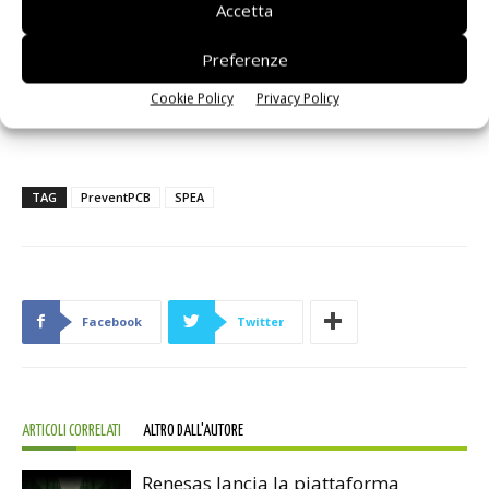
Accetta
PreventPCB e SPEA, è possibile chiedere informazioni e
marketing.hq@spea.com
,
Preferenze
oppure
commerciale@preventpcb.com
.
Cookie Policy
Privacy Policy
TAG
PreventPCB
SPEA
Facebook
Twitter
ARTICOLI CORRELATI
ALTRO DALL'AUTORE
Renesas lancia la piattaforma