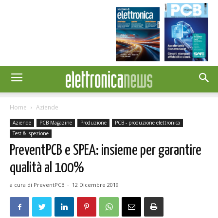
Home
Aziende
Aziende
PCB Magazine
Produzione
PCB - produzione elettronica
Test & Ispezione
PreventPCB e SPEA: insieme per garantire
qualità al 100%
a cura di PreventPCB
-
12 Dicembre 2019