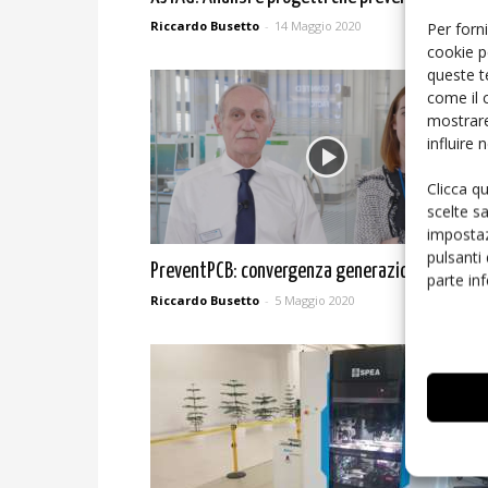
Riccardo Busetto
-
14 Maggio 2020
Per forni
cookie p
queste t
come il 
mostrare
influire
Clicca q
scelte s
impostaz
pulsanti
PreventPCB: convergenza generazionale
parte in
Riccardo Busetto
-
5 Maggio 2020