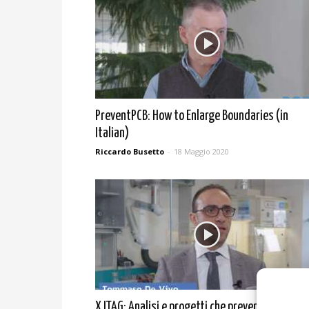
PreventPCB: How to Enlarge Boundaries (in
Italian)
Riccardo Busetto
-
18 Maggio 2020
XJTAG: Analisi e progetti che prevengono i gua