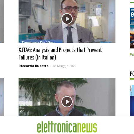
XJTAG: Analysis and Projects that Prevent
Ed
Failures (in Italian)
Riccardo Busetto
-
18 Maggio 2020
P
sti
PreventPCB: allargare i confini