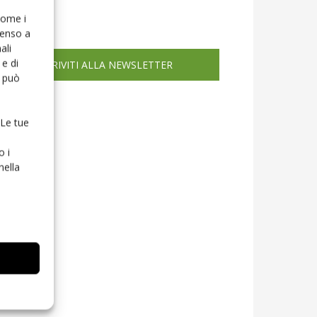
icola web
 come i
senso a
ali
e di
ISCRIVITI ALLA NEWSLETTER
o può
 Le tue
o i
nella