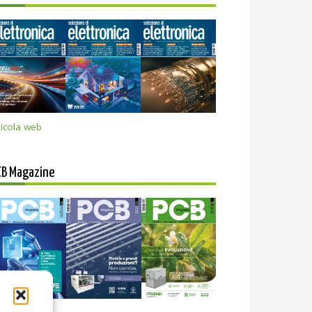
icola web
CB Magazine