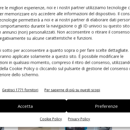
Ed
Riccardo Busetto
-
6 Maggio 2020
re le migliori esperienze, noi e i nostri partner utilizziamo tecnologie
er memorizzare e/o accedere alle informazioni del dispositivo. Il con
ecnologie permetterà a noi e ai nostri partner di elaborare dati person
comportamento durante la navigazione o gli ID univoci su questo sito 
 annunci (non) personalizzati. Non acconsentire o ritirare il consens
 negativamente su alcune caratteristiche e funzioni.
ui sotto per acconsentire a quanto sopra o per fare scelte dettagliate.
aranno applicate solamente a questo sito. È possibile modificare le
ioni in qualsiasi momento, compreso il ritiro del consenso, utilizzand
 della Cookie Policy o cliccando sul pulsante di gestione del consenso 
Due parole con Fabio Curti di SPEA
feriore dello schermo.
Riccardo Busetto
-
29 Aprile 2020
Gestisci 1771 fornitori
Per saperne di più su questi scopi
Accetta
Preferenze
Cookie Policy
Privacy Policy