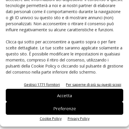
tecnologie permetterà a noi e ai nostri partner di elaborare
dati personali come il comportamento durante la navigazione
o gli ID univoci su questo sito e di mostrare annunci (non)
personalizzati. Non acconsentire o ritirare il consenso può
influire negativamente su alcune caratteristiche e funzioni.
Clicca qui sotto per acconsentire a quanto sopra o per fare
scelte dettagliate. Le tue scelte saranno applicate solamente a
questo sito. È possibile modificare le impostazioni in qualsiasi
momento, compreso il ritiro del consenso, utilizzando i
pulsanti della Cookie Policy o cliccando sul pulsante di gestione
del consenso nella parte inferiore dello schermo.
Storage: le strategie Toshiba per affrontare l’esplosione dei
dati
Gestisci 1771 fornitori
Per saperne di più su questi scopi
Massimiliano Luce
-
27 Gennaio 2026
Accetta
Toshiba Electronics Europe individua trend chiave che stanno
trasformando il mercato globale, spinto dall’aumento esponenziale
Preferenze
dei dati e dall’evoluzione degli ambienti cloud, enterprise e di
sorveglianza.
Cookie Policy
Privacy Policy