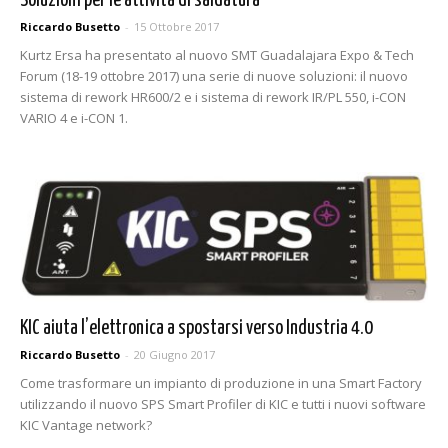
Soluzioni per le attività di saldatura
Riccardo Busetto
-
15 Ottobre 2017
Kurtz Ersa ha presentato al nuovo SMT Guadalajara Expo & Tech
Forum (18-19 ottobre 2017) una serie di nuove soluzioni: il nuovo
sistema di rework HR600/2 e i sistema di rework IR/PL 550, i-CON
VARIO 4 e i-CON 1.
KIC aiuta l’elettronica a spostarsi verso Industria 4.0
Riccardo Busetto
-
20 Giugno 2017
Come trasformare un impianto di produzione in una Smart Factory
utilizzando il nuovo SPS Smart Profiler di KIC e tutti i nuovi software
KIC Vantage network?