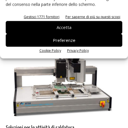
del consenso nella parte inferiore dello schermo.
15 Gennaio 2018
Metcal annuncia che presenterà una parte delle sue nuove
Gestisci 1771 fornitori
Per saperne di più su questi scopi
tecnologie alla fiera MD & M West 2018, in programma dal 6 all'8
febbraio presso l'Anaheim Convention Center in California.
Accetta
Preferenze
Cookie Policy
Privacy Policy