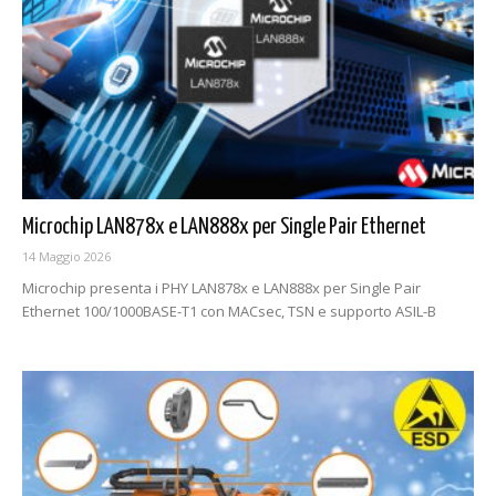
Microchip LAN878x e LAN888x per Single Pair Ethernet
14 Maggio 2026
Microchip presenta i PHY LAN878x e LAN888x per Single Pair
Ethernet 100/1000BASE-T1 con MACsec, TSN e supporto ASIL-B