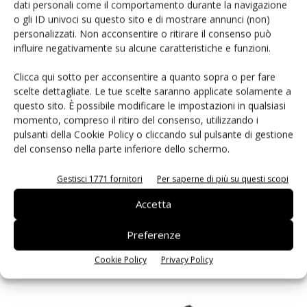
dati personali come il comportamento durante la navigazione
o gli ID univoci su questo sito e di mostrare annunci (non)
personalizzati. Non acconsentire o ritirare il consenso può
influire negativamente su alcune caratteristiche e funzioni.
Clicca qui sotto per acconsentire a quanto sopra o per fare
scelte dettagliate. Le tue scelte saranno applicate solamente a
questo sito. È possibile modificare le impostazioni in qualsiasi
momento, compreso il ritiro del consenso, utilizzando i
pulsanti della Cookie Policy o cliccando sul pulsante di gestione
del consenso nella parte inferiore dello schermo.
Gestisci 1771 fornitori
Per saperne di più su questi scopi
Rosenberger acquisisce ET Netzwerk- und Datentechnik
10 Aprile 2024
Accetta
Rosenberger OSI amplia il proprio portafoglio con l'acquisizione di
ET Netzwerk, specializzata in progettazione, installazione e
Preferenze
manutenzione di infrastrutture elettriche e informatiche
Cookie Policy
Privacy Policy