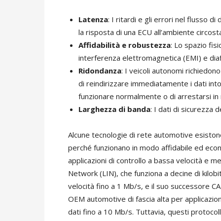
Latenza
: I ritardi e gli errori nel flusso
la risposta di una ECU all’ambiente circo
Affidabilità e robustezza
: Lo spazio fisi
interferenza elettromagnetica (EMI) e diaf
Ridondanza
: I veicoli autonomi richiedo
di reindirizzare immediatamente i dati into
funzionare normalmente o di arrestarsi in
Larghezza di banda
: I dati di sicurezza
Alcune tecnologie di rete automotive esistono
perché funzionano in modo affidabile ed eco
applicazioni di controllo a bassa velocità e m
Network (LIN), che funziona a decine di kilob
velocità fino a 1 Mb/s, e il suo successore C
OEM automotive di fascia alta per applicazioni
dati fino a 10 Mb/s. Tuttavia, questi protocolli