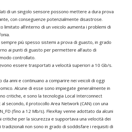
 di dati di un singolo sensore possono mettere a dura prova
stante, con conseguenze potenzialmente disastrose.
co limitato all’interno di un veicolo aumenta i problemi di
onia.
no sempre più spesso sistemi a prova di guasto, in grado
rno ai punti di guasto per permettere all’auto di
 modo controllato.
 devono essere trasportati a velocità superiori a 10 Gb/s.
 da anni e continuano a comparire nei veicoli di oggi
nomico. Alcune di esse sono impiegate generalmente in
eno critiche, e sono la tecnologia Local Interconnect
it al secondo, il protocollo Area Network (CAN) con una
AN_FD (fino a 12 Mb/s). FlexRay venne adottato da alcuni
 critiche per la sicurezza e supportava una velocità dei
 tradizionali non sono in grado di soddisfare i requisiti di