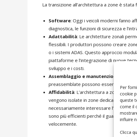
La transizione all’architettura a zone è stata fa
Software
: Oggi i veicoli moderni fanno a
diagnostica, le funzioni di sicurezza e l’in
Adattabilità
: Le architetture zonali perme
flessibili. I produttori possono creare zon
o i sistemi ADAS. Questo approccio modular
piattaforme e l’integrazione di nuove tecno
sviluppo e i costi.
Assemblaggio e manutenzione
: L’arch
preassemblate possono essere integrate f
Per forni
Affidabilità
: L’architettura a zone è più si
cookie p
vengono isolate in zone dedicate. Ciò signi
queste t
come il 
necessariamente interessare l’intero veico
mostrare
sono più efficienti perché il guasto può es
influire
velocemente.
Clicca q