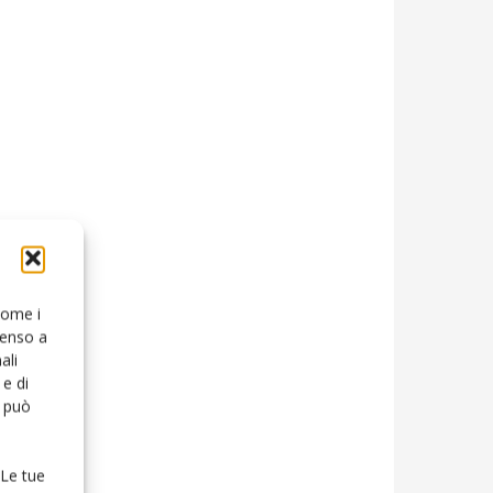
 come i
senso a
ali
e di
o può
 Le tue