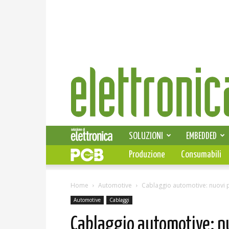
Elettronica
News
SOLUZIONI
EMBEDDED
Produzione
Consumabili
Home
Automotive
Cablaggio automotive: nuovi pr
Automotive
Cablaggi
Cablaggio automotive: nuo