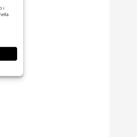
o i
nella