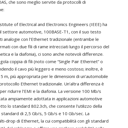
DAS, che sono meglio servite da protocolli di
me:
nstitute of Electrical and Electronics Engineers (IEEE) ha
 il settore automotive, 100BASE-T1, con il suo testo
 analogie con l’Ethernet tradizionale (entrambe le
mati con due fili di rame intrecciati lungo il percorso del
tica e la diafonia), ci sono anche notevoli differenze.
gola coppia di fili (noto come “Single Pair Ethernet” o
endendo il cavo più leggero e meno costoso; inoltre, è
 m, più appropriata per le dimensioni di un’automobile
 protocollo Ethernet tradizionale. Un’altra differenza è
 per ridurre l’EMI e la diafonia. La versione 100 Mb/s
ata ampiamente adottata in applicazioni automotive
tto lo standard 802.3ch, che consente l'utilizzo della
à standard di 2,5 Gb/s, 5 Gb/s e 10 Gb/sec. La
-drop di Ethernet, la cui compatibilità con gli standard