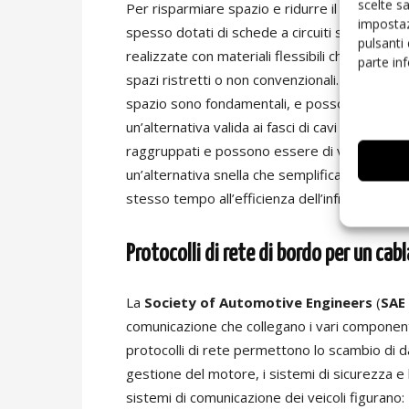
scelte s
Per risparmiare spazio e ridurre il peso a live
impostaz
spesso dotati di schede a circuiti stampati fless
pulsanti
realizzate con materiali flessibili che posso
parte in
spazi ristretti o non convenzionali. Sono ideali p
spazio sono fondamentali, e possono sia sos
un’alternativa valida ai fasci di cavi tradizionali
raggruppati e possono essere di volume e di
un’alternativa snella che semplifica le proced
stesso tempo all’efficienza dell’infrastruttura 
Protocolli di rete di bordo per un cab
La
Society of Automotive Engineers
(
SAE 
comunicazione che collegano i vari componenti e
protocolli di rete permettono lo scambio di dat
gestione del motore, i sistemi di sicurezza e l
sistemi di comunicazione dei veicoli figurano: