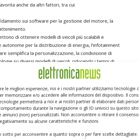
vorita anche da altri fattori, tra cui:
ffidamento sui software per la gestione del motore, la
trattenimento.
ttono di ottenere modelli di veicoli più scalabili e
e autonome per la distribuzione di energia, l’infotainment
e semplifica la personalizzazione, la condivisione di
logie su diversi modelli di veicoli, riducendo i tempi di
itettura a zone semplifica la produzione perché le zone
acilmente nel veicolo.
re le migliori esperienze, noi e i nostri partner utilizziamo tecnologie
cura e più tollerante ai guasti perché le funzioni critiche
er memorizzare e/o accedere alle informazioni del dispositivo. Il con
fica che un guasto che si verifica in una zona, non deve
ecnologie permetterà a noi e ai nostri partner di elaborare dati person
comportamento durante la navigazione o gli ID univoci su questo sito 
lo. Inoltre, la risoluzione dei problemi e la manutenzione
 annunci (non) personalizzati. Non acconsentire o ritirare il consens
sere isolato nelle zone specifiche, individuato e riparato
 negativamente su alcune caratteristiche e funzioni.
ui sotto per acconsentire a quanto sopra o per fare scelte dettagliate.