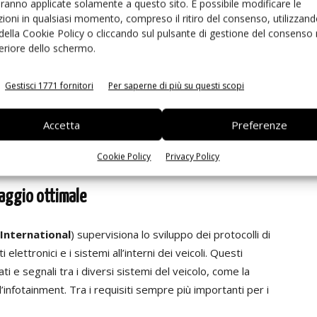
aranno applicate solamente a questo sito. È possibile modificare le
llo di sottosistema, i veicoli elettrici sono sempre più
ioni in qualsiasi momento, compreso il ritiro del consenso, utilizzand
ibili (PCB Flex). Si tratta di schede di circuiti elettronici
 della Cookie Policy o cliccando sul pulsante di gestione del consenso 
no essere piegate, ripiegate e modellate per adattarsi a
feriore dello schermo.
er le applicazioni in cui la flessibilità e il risparmio di
tituire le schede PCB rigide che rappresentare
Gestisci 1771 fornitori
Per saperne di più su questi scopi
. Mentre i fasci di cavi sono costituiti da cavi o fili elettrici
ametro considerevoli, le schede PCB Flex sono
Accetta
Preferenze
ure di installazione e manutenzione, contribuendo allo
elettrica.
Cookie Policy
Privacy Policy
laggio ottimale
International
) supervisiona lo sviluppo dei protocolli di
lettronici e i sistemi all’interni dei veicoli. Questi
i e segnali tra i diversi sistemi del veicolo, come la
’infotainment. Tra i requisiti sempre più importanti per i