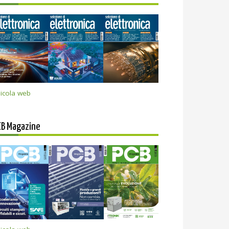
icola web
CB Magazine