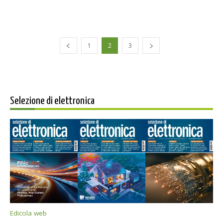
1
2
3
Selezione di elettronica
Edicola web