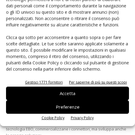
dati personali come il comportamento durante la navigazione
o gli ID univoci su questo sito e di mostrare annunci (non)
personalizzati. Non acconsentire o ritirare il consenso può
influire negativamente su alcune caratteristiche e funzioni.
Clicca qui sotto per acconsentire a quanto sopra o per fare
scelte dettagliate. Le tue scelte saranno applicate solamente a
questo sito. È possibile modificare le impostazioni in qualsiasi
momento, compreso il ritiro del consenso, utilizzando i
pulsanti della Cookie Policy o cliccando sul pulsante di gestione
del consenso nella parte inferiore dello schermo.
Gestisci 1771 fornitori
Per saperne di più su questi scopi
Accetta
EBO: è questa la tecnologia del futuro?
Preferenze
di Wolfgang Rieger (Rosenberger OSI)
-
7 Marzo 2023
Cookie Policy
Privacy Policy
Rosenberger OSI ha avviato una collaborazione con 3M sulla
tecnologia EBO, commercializzane i connettori, ma sviluppa anche