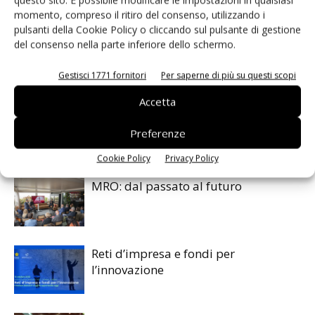
questo sito. È possibile modificare le impostazioni in qualsiasi
TAG
measurement sensors
momento, compreso il ritiro del consenso, utilizzando i
pulsanti della Cookie Policy o cliccando sul pulsante di gestione
del consenso nella parte inferiore dello schermo.
Gestisci 1771 fornitori
Per saperne di più su questi scopi
Facebook
Twitter
Accetta
Preferenze
ARTICOLI CORRELATI
ALTRO DALL'AUTORE
Cookie Policy
Privacy Policy
MRO: dal passato al futuro
Reti d’impresa e fondi per
l’innovazione