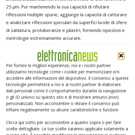
25 µm. Pur mantenendo la sua capacità di rifiutare
riflessioni multiple spurie, aggiunge la capacità di catturare
e analizzare riflessioni speculari da superfici lucide di sfere
di saldatura, protuberanze e pilastri, fornendo ispezioni e
metrologie estremamente accurate.
Con velocità di elaborazione dei dati superiori a 75 milioni di
punti 3D al secondo, il sistema WX3000 offre un
Per fornire le migliori esperienze, noi e i nostri partner
throughput degno di produzione superiore a 25 wafer (da
utilizziamo tecnologie come i cookie per memorizzare e/o
300 mm) all'ora. L'ispezione 3D/2D completa al 100% può
accedere alle informazioni del dispositivo. Il consenso a queste
tecnologie permetterà a noi e ai nostri partner di elaborare
essere eseguita da due a tre volte più velocemente
dati personali come il comportamento durante la navigazione
rispetto alle tecnologie alternative.
o gli ID univoci su questo sito e di mostrare annunci (non)
personalizzati. Non acconsentire o ritirare il consenso può
La fiera Touch Taiwan si terrà dal 21 al 23 aprile presso il
influire negativamente su alcune caratteristiche e funzioni.
Taipei Nangang Exhibition Center di Taiwan.
Clicca qui sotto per acconsentire a quanto sopra o per fare
scelte dettagliate. Le tue scelte saranno applicate solamente a